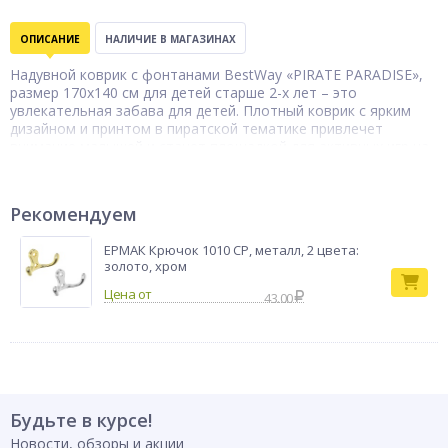
ОПИСАНИЕ
НАЛИЧИЕ В МАГАЗИНАХ
Надувной коврик с фонтанами BestWay «PIRATE PARADISE»,
размер 170x140 см для детей старше 2-х лет – это
увлекательная забава для детей. Плотный коврик с ярким
дизайном и принтом в пиратской тематике привлечет
внимание малышей и станет площадкой для активных игр на
свежем воздухе. Коврик обладает высокой прочностью и
стойкостью к истиранию, поэтому по нему можно бегать и
прыгать. Система «Stompblast» позволяет управлять
Рекомендуем
распылителем воды путем нажатия на специальные
площадки-педали для ног. Тонкие брызгающие струи воды
ЕРМАК Крючок 1010 CP, металл, 2 цвета:
подарят приятную прохладу в жаркий день. Комплект
золото, хром
включает 4 маленьких мячика для игр. Для работы
распылителя нужно подсоединить коврик к садовому шлангу.
43.00
Бренд
BestWay
Будьте в курсе!
Новости, обзоры и акции