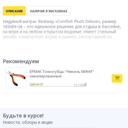
ОПИСАНИЕ
НАЛИЧИЕ В МАГАЗИНАХ
Надувной матрас Bestway «Comfort Plush Deluxe», размер
183x84 см – это идеальное решение для отдыха в бассейне,
на море и на любом открытом водоеме. Имеет стильный
дизайн, комфортную форму и размер, рассчитанный на
одного пользователя. Стабильно держится на воде. Оснащен
комфортным подголовником, а также предусмотрен
подстаканник, который расположен таким образом, чтобы
до него можно было легко дотянуться рукой. Корпус из ПВХ
Рекомендуем
обладает высокой степенью герметичности и не требует
частой подкачки. Матрас устойчив к износу и деформации, не
ЕРМАК Тонкогубцы "Никель МИНИ"
боится УФ-лучей.
никелированные
Бренд
BestWay
217.00
Будьте в курсе!
Новости, обзоры и акции