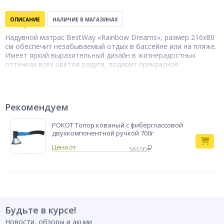
ОПИСАНИЕ
НАЛИЧИЕ В МАГАЗИНАХ
Надувной матрас BestWay «Rainbow Dreams», размер 216x80
см обеспечит незабываемый отдых в бассейне или на пляже.
Имеет яркий выразительный дизайн в жизнерадостных
оттенках всех цветов радуги, подарит прекрасное
настроение и комфорт, а также станет замечательным
фоном для летней фотосессии. Матрас из плотного ПВХ с
герметичным клапаном хорошо удерживает воздух внутри и
не требует частой подкачки. Обладает отличной
Рекомендуем
стабильностью, не переворачивается и не опрокидывается.
Устойчив к износу, проколам, воздействию УФ-лучей.
РОКОТ Топор кованый с фиберглассовой
Комплект включает заплатку для ремонта. Максимальная
двухкомпонентной ручкой 700г
нагрузка - 100 кг.
Бренд
BestWay
583.00
Будьте в курсе!
Новости, обзоры и акции