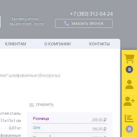
+7 (383) 312-04-24
Время работы:
ЗАКАЗАТЬ ЗВОНОК
ПН-ПТ 09:00 - 18:00
КЛИЕНТАМ
О КОМПАНИИ
КОНТАКТЫ
0
ини" шлифованные (бокорезы)
СРАВНИТЬ
стая сталь
Розница
206.00
11x11x1 см
Опт
0,07 кг
186.00
0
фованные
*