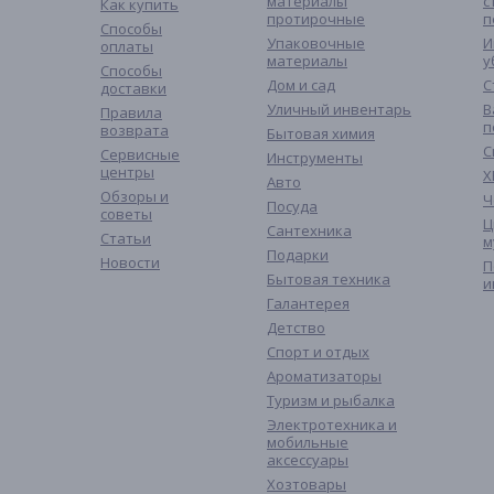
материалы
с
Как купить
протирочные
п
Способы
Упаковочные
И
оплаты
материалы
у
Способы
Дом и сад
С
доставки
Уличный инвентарь
В
Правила
п
возврата
Бытовая химия
С
Сервисные
Инструменты
центры
Х
Авто
Обзоры и
Ч
Посуда
советы
Ц
Сантехника
Статьи
м
Подарки
Новости
П
Бытовая техника
и
Галантерея
Детство
Спорт и отдых
Ароматизаторы
Туризм и рыбалка
Электротехника и
мобильные
аксессуары
Хозтовары