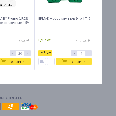
 BY Promo (LR03)
ЕРМАК Набор клуппов 9пр. КТ-9
Лезвия се
ре, щелочные 1.5V
уп.HEADM
ножа
58.00
4 122.00
7-10дн
-
+
-
+
В на
В КОРЗИНУ
В КОРЗИНУ
бы оплаты