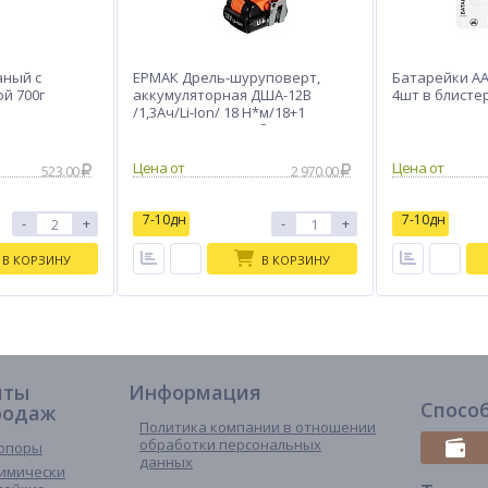
аный с
ЕРМАК Дрель-шуруповерт,
Батарейки AAA
й 700г
аккумуляторная ДША-12В
4шт в блисте
/1,3Ач/Li-Ion/ 18 Н*м/18+1
скор/1аккум/коробка
523.00
2 970.00
7-10дн
7-10дн
-
+
-
+
В КОРЗИНУ
В КОРЗИНУ
иты
Информация
Спосо
родаж
Политика компании в отношении
обработки персональных
опоры
данных
имически