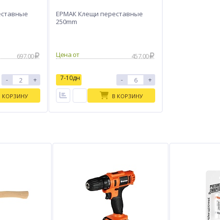
еставные
ЕРМАК Клещи переставные
250mm
Цена от
697.00
457.00
7-10дн
-
+
-
+
В КОРЗИНУ
В КОРЗИНУ