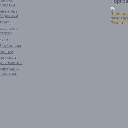
Торго
тойкие
ерчатки
нвентарь
борочный
трейч
афельное
олотно
котч
Б рукавицы
еренки
ифровые
ультиметры
оливочный
нвентарь