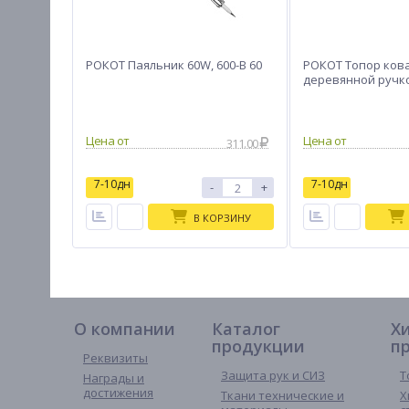
РОКОТ Паяльник 60W, 600-B 60
РОКОТ Топор ков
деревянной ручко
311.00
7-10дн
7-10дн
-
+
В КОРЗИНУ
О компании
Каталог
Х
продукции
п
Реквизиты
Защита рук и СИЗ
Т
Награды и
достижения
Ткани технические и
Х