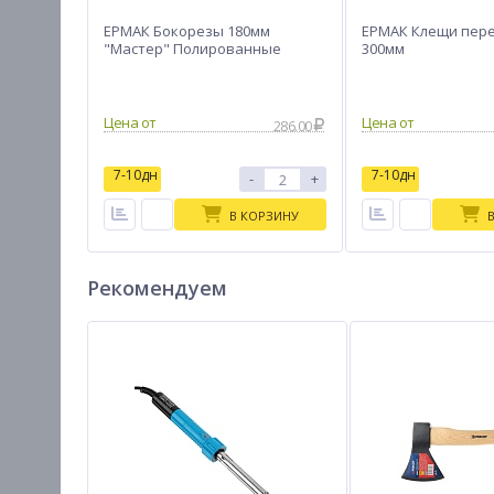
ЕРМАК Бокорезы 180мм
ЕРМАК Клещи пер
"Мастер" Полированные
300мм
Цена от
Цена от
286.00
7-10дн
7-10дн
-
+
В КОРЗИНУ
Рекомендуем