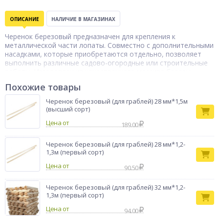
ОПИСАНИЕ
НАЛИЧИЕ В МАГАЗИНАХ
Черенок березовый предназначен для крепления к
металлической части лопаты. Совместно с дополнительными
насадками, которые приобретаются отдельно, позволяет
выполнить различные садово-огородные или строительные
работы. Изготовлен из качественного массива березы,
просушен и тщательно отшлифован. Удобный диаметр
Похожие товары
позволяет крепко удерживать инструмент в руках,
обеспечивая комфортную работу.
Черенок березовый (для граблей) 28 мм*1,5м
(высший сорт)
Цена от
189.00
Черенок березовый (для граблей) 28 мм*1,2-
1,3м (первый сорт)
Цена от
90.50
Черенок березовый (для граблей) 32 мм*1,2-
1,3м (первый сорт)
Цена от
94.00