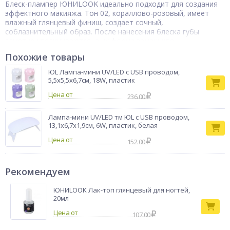
Блеск-плампер ЮНИLOOK идеально подходит для создания
эффектного макияжа. Тон 02, кораллово-розовый, имеет
влажный глянцевый финиш, создает сочный,
соблазнительный образ. После нанесения блеска губы
заметно увеличиваются, а их форма заманчиво
подчеркивается. Удобная кисть позволяет нанести блеск
Похожие товары
равномерным слоем. Блеск не сушит губы, не собирается в
уголках губ. Большая команда экспертов тестирует образцы
ЮL Лампа-мини UV/LED с USB проводом,
косметики, чтобы вы полюбили ее с первого применения.
5,5х5,5х6,7см, 18W, пластик
Товары бренда появляются на полках магазинов только
Цена от
после тщательной проверки и одобрения специалистов.
236.00
Миссия бренда ЮНИLOOK — подарить каждой женщине
возможность прекрасно выглядеть без больших затрат.
Лампа-мини UV/LED тм ЮL с USB проводом,
Почувствуйте момент красоты!
13,1х6,7х1,9см, 6W, пластик, белая
Тип товара
Блеск для губ
Цена от
152.00
Бренд
ЮНИLOOK
Рекомендуем
ЮНИLOOK Лак-топ глянцевый для ногтей,
20мл
107.00