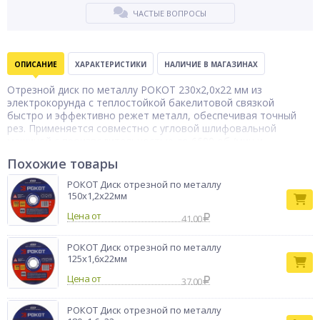
ЧАСТЫЕ ВОПРОСЫ
ОПИСАНИЕ
ХАРАКТЕРИСТИКИ
НАЛИЧИЕ В МАГАЗИНАХ
Отрезной диск по металлу РОКОТ 230х2,0х22 мм из
электрокорунда с теплостойкой бакелитовой связкой
быстро и эффективно режет металл, обеспечивая точный
рез. Применяется совместно с угловой шлифовальной
машиной с производительностью до 6600 об./мин и
скоростью 80 м/с. Полностью сохраняет свои свойства при
Похожие товары
нагреве, устойчив к деформации. Абразив не
вырабатывается в течение длительного времени, поэтому
РОКОТ Диск отрезной по металлу
диск не потребует частой замены.
150х1,2х22мм
Тип товара
диск отрезной
Цена от
41.00
Бренд
РОКОТ
РОКОТ Диск отрезной по металлу
125х1,6х22мм
Цена от
37.00
РОКОТ Диск отрезной по металлу