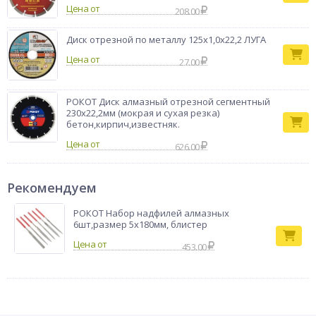
Цена от
208.00
Диск отрезной по металлу 125х1,0х22,2 ЛУГА
Цена от
27.00
РОКОТ Диск алмазный отрезной сегментный
230х22,2мм (мокрая и сухая резка)
бетон,кирпич,известняк.
Цена от
626.00
Рекомендуем
РОКОТ Набор надфилей алмазных
6шт,размер 5x180мм, блистер
453.00