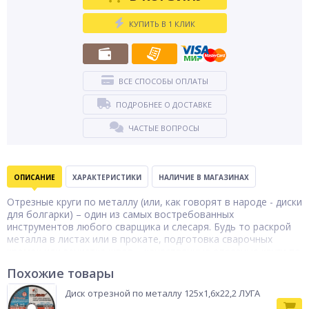
КУПИТЬ В 1 КЛИК
ВСЕ СПОСОБЫ ОПЛАТЫ
ПОДРОБНЕЕ О ДОСТАВКЕ
ЧАСТЫЕ ВОПРОСЫ
ОПИСАНИЕ
ХАРАКТЕРИСТИКИ
НАЛИЧИЕ В МАГАЗИНАХ
Отрезные круги по металлу (или, как говорят в народе - диски
для болгарки) – один из самых востребованных
инструментов любого сварщика и слесаря. Будь то раскрой
металла в листах или в прокате, подготовка сварочных
кромок или зачистка швов – качественные отрезные круги по
металлу просто необходимы! Отрезные круги (отрезные
Похожие товары
диски) применяются, как можно понять из названия, для
резки металла и различаются по внешнему диаметру,
Диск отрезной по металлу 125х1,6х22,2 ЛУГА
толщине полотна и диаметру посадочного отверстия.