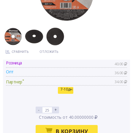
СРАВНИТЬ
ОТЛОЖИТЬ
Розница
40.00
Опт
36.00
*
Партнер
34.00
7-10дн
-
+
Стоимость от 40.00000000
В КОРЗИНУ