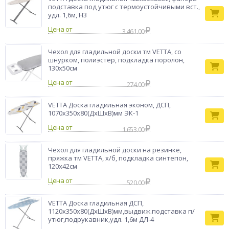
обеспечивает надёжное крепление и удобство
подставка под утюг с термоустойчивыми вст.,
использования.
удл. 1,6м, Н3
Бренд
VETTA
Цена от
3 461.00
Чехол для гладильной доски тм VETTA, со
шнурком, полиэстер, подкладка поролон,
130х50см
Цена от
274.00
VETTA Доска гладильная эконом, ДСП,
1070х350х80(ДхШхВ)мм ЭК-1
Цена от
1 653.00
Чехол для гладильной доски на резинке,
пряжка тм VETTA, х/б, подкладка синтепон,
120х42см
Цена от
520.00
VETTA Доска гладильная ДСП,
1120х350х80(ДхШхВ)мм,выдвиж.подставка п/
утюг,подрукавник,удл. 1,6м ДЛ-4