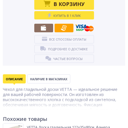
В КОРЗИНУ
КУПИТЬ В 1 КЛИК
ВСЕ СПОСОБЫ ОПЛАТЫ
ПОДРОБНЕЕ О ДОСТАВКЕ
ЧАСТЫЕ ВОПРОСЫ
ОПИСАНИЕ
НАЛИЧИЕ В МАГАЗИНАХ
Чехол для гладильной доски VETTA — идеальное решение
для вашей рабочей поверхности. Он изготовлен из
высококачественного хлопка с подкладкой из синтепона,
обеспечивая мягкость и долговечность. Фиксация
осуществляется с помощью резинки, а дизайн выполнен в
геометрическом стиле. Рабочая температура достигает 200
Похожие товары
градусов, а размер рабочей поверхности составляет 120х38
см. Растёжка производится с помощью фастекса, что
VETTA Доска гладильная 122х35х80см, фанера