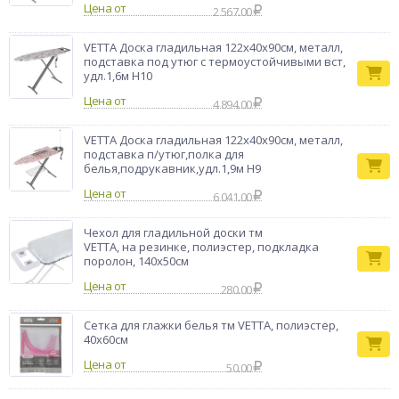
Цена от
2 567.00
VETTA Доска гладильная 122х40х90см, металл,
подставка под утюг с термоустойчивыми вст,
удл.1,6м Н10
Цена от
4 894.00
VETTA Доска гладильная 122х40х90см, металл,
подставка п/утюг,полка для
белья,подрукавник,удл.1,9м Н9
Цена от
6 041.00
Чехол для гладильной доски тм
VETTA, на резинке, полиэстер, подкладка
поролон, 140х50см
Цена от
280.00
Сетка для глажки белья тм VETTA, полиэстер,
40х60см
Цена от
50.00