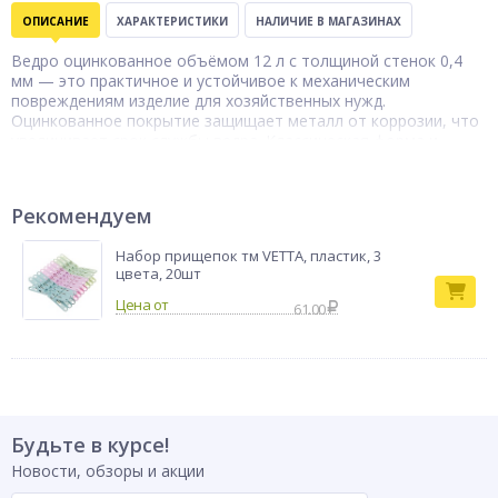
ОПИСАНИЕ
ХАРАКТЕРИСТИКИ
НАЛИЧИЕ В МАГАЗИНАХ
Ведро оцинкованное объёмом 12 л с толщиной стенок 0,4
мм — это практичное и устойчивое к механическим
повреждениям изделие для хозяйственных нужд.
Оцинкованное покрытие защищает металл от коррозии, что
увеличивает срок службы ведра. Классическая форма и
удобная ручка делают работу с ведром комфортной: им
легко пользоваться как в домашнем хозяйстве, так и на даче
или во дворе. Подходит для сбора воды, переноски
Рекомендуем
инструментов, очистки помещений и других бытовых задач.
Благодаря высокой прочности, оно выдерживает
Набор прищепок тм VETTA, пластик, 3
значительные нагрузки и сохраняет форму при интенсивном
цвета, 20шт
использовании. Ведро станет надежным помощником на
долгие годы, не теряя своих свойств даже при активном
61.00
применении.
Тип товара
Ведро
Будьте в курсе!
Новости, обзоры и акции