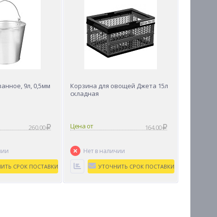
анное, 9л, 0,5мм
Корзина для овощей Джета 15л
складная
Цена от
260.00
164.00