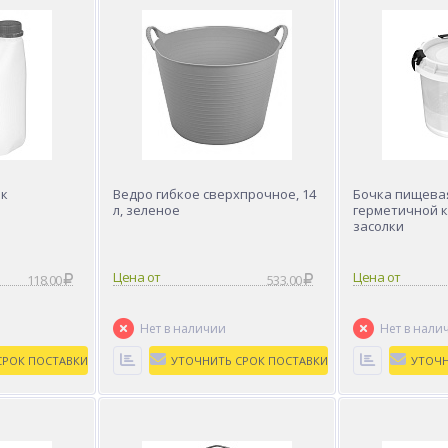
ик
Ведро гибкое сверхпрочное, 14
Бочка пищевая
л, зеленое
герметичной к
засолки
Цена от
Цена от
118.00
533.00