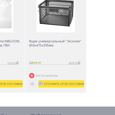
 тм INBLOOM,
Ящик универсальный "Эконом"
см, ПВХ
650х415х395мм
Цена от
134.00
409.00