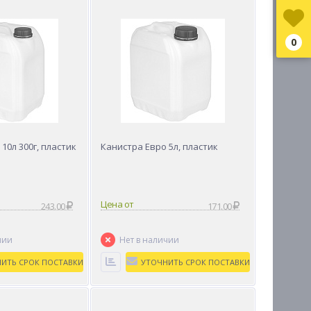
0
10л 300г, пластик
Канистра Евро 5л, пластик
Цена от
243.00
171.00