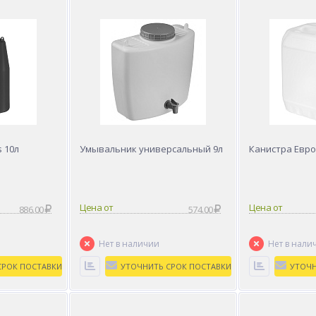
 10л
Умывальник универсальный 9л
Канистра Евро 
Цена от
Цена от
886.00
574.00