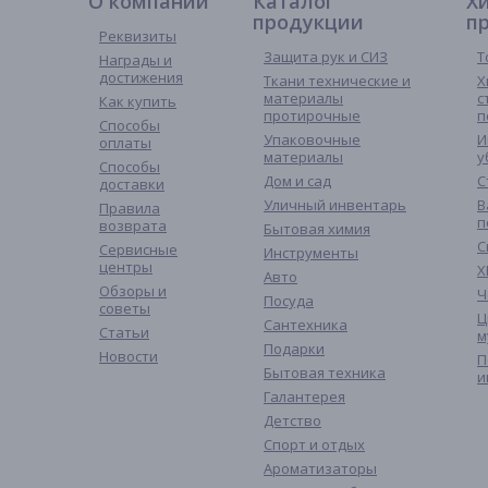
О компании
Каталог
Х
продукции
п
Реквизиты
Защита рук и СИЗ
Т
Награды и
достижения
Ткани технические и
Х
материалы
с
Как купить
протирочные
п
Способы
Упаковочные
И
оплаты
материалы
у
Способы
Дом и сад
С
доставки
Уличный инвентарь
В
Правила
п
возврата
Бытовая химия
С
Сервисные
Инструменты
центры
Х
Авто
Обзоры и
Ч
Посуда
советы
Ц
Сантехника
Статьи
м
Подарки
Новости
П
Бытовая техника
и
Галантерея
Детство
Спорт и отдых
Ароматизаторы