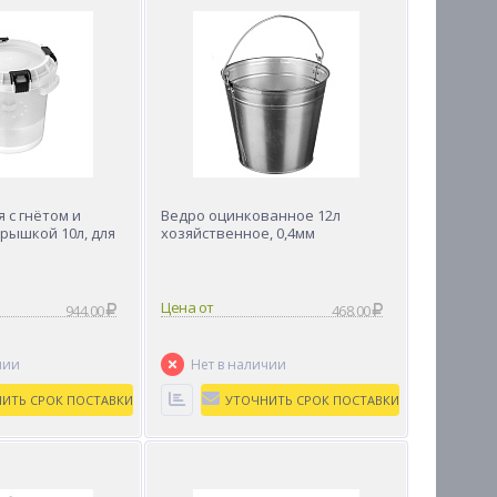
 с гнётом и
Ведро оцинкованное 12л
рышкой 10л, для
хозяйственное, 0,4мм
Цена от
944.00
468.00