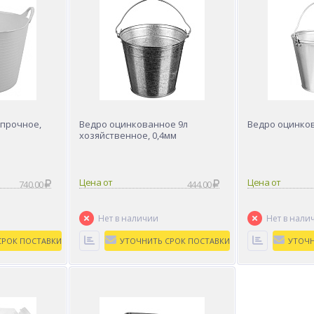
хпрочное,
Ведро оцинкованное 9л
Ведро оцинков
хозяйственное, 0,4мм
Цена от
Цена от
740.00
444.00