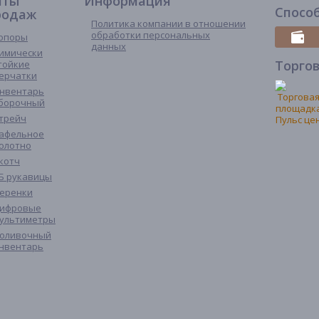
иты
Информация
Спосо
родаж
Политика компании в отношении
обработки персональных
опоры
данных
имически
Торго
тойкие
ерчатки
нвентарь
борочный
трейч
афельное
олотно
котч
Б рукавицы
еренки
ифровые
ультиметры
оливочный
нвентарь