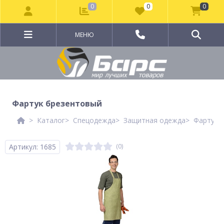
0
0
0
МЕНЮ
Фартук брезентовый
Каталог
Спецодежда
Защитная одежда
Фартук
Артикул: 1685
(0)