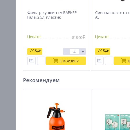
Фильтр-кувшин тм БАРЬЕР
Сменная кассета 
Гала, 2,5л, пластик
А5
Цена от
Цена от
818.00
7-10дн
7-10дн
-
+
В КОРЗИНУ
Рекомендуем