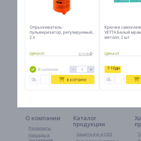
Опрыскиватель-
Крючки самоклея
пульверизатор, регулируемый,
VETTA Белый мрам
2 л
металл, 2 шт
329.00
7-10дн
-
+
В наличии
В КОРЗИНУ
О компании
Каталог
Х
продукции
п
Реквизиты
Защита рук и СИЗ
Т
Награды и
достижения