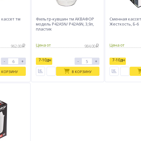
 кассет тм
Фильтр-кувшин тм АКВАФОР
Сменная кассет
модель P42A5N/ P42A6N, 3,9л,
Жесткость, Б-6
пластик
Цена от
Цена от
962.00
984.00
7-10дн
7-10дн
-
+
-
+
В КОРЗИНУ
В КОРЗИНУ