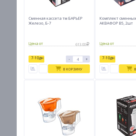
Сменная кассета тм БАРЬЕР
Комплект сменных
Железо, Б-7
АКВАФОР В5, 2шт
Цена от
Цена от
613.00
7-10дн
7-10дн
-
+
В КОРЗИНУ