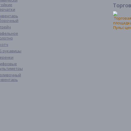
имически
Торго
тойкие
ерчатки
нвентарь
борочный
трейч
афельное
олотно
котч
Б рукавицы
еренки
ифровые
ультиметры
оливочный
нвентарь