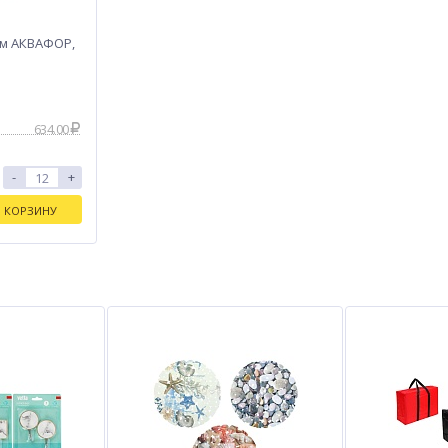
тм АКВАФОР,
634.00
-
+
В КОРЗИНУ