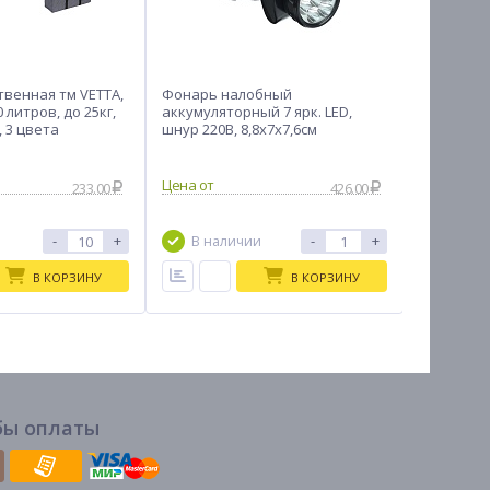
твенная тм VETTA,
Фонарь налобный
Вешалка 
 литров, до 25кг,
аккумуляторный 7 ярк. LED,
45x5,5см
 3 цвета
шнур 220В, 8,8х7х7,6см
плечи, хр
ЧИНГИСХАН
дерево
233.00
426.00
7-10дн
-
+
-
+
В наличии
В КОРЗИНУ
В КОРЗИНУ
бы оплаты