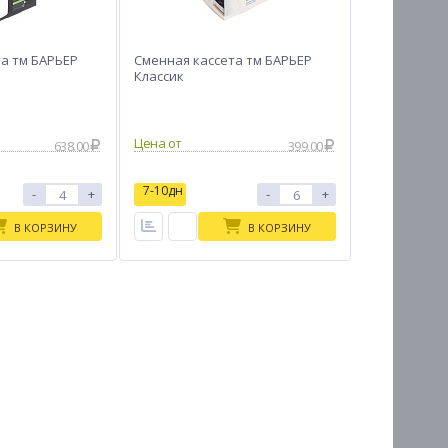
а тм БАРЬЕР
Сменная кассета тм БАРЬЕР
Классик
Цена от
638.00
399.00
7-10дн
-
+
-
+
В КОРЗИНУ
В КОРЗИНУ