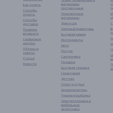
Ткани технические и
Х
материалы
с
Как купить
протирочные
п
Способы
Упаковочные
И
оплаты
материалы
у
Способы
Дом и сад
С
доставки
Уличный инвентарь
В
Правила
п
возврата
Бытовая химия
С
Сервисные
Инструменты
центры
Х
Авто
Обзоры и
Ч
Посуда
советы
Ц
Сантехника
Статьи
м
Подарки
Новости
П
Бытовая техника
и
Галантерея
Детство
Спорт и отдых
Ароматизаторы
Туризм и рыбалка
Электротехника и
мобильные
аксессуары