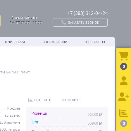
+7 (383) 312-04-24
Время работы:
ЗАКАЗАТЬ ЗВОНОК
ПН-ПТ 09:00 - 18:00
КЛИЕНТАМ
О КОМПАНИИ
КОНТАКТЫ
0
 тм БАРЬЕР Лайт
СРАВНИТЬ
ОТЛОЖИТЬ
Россия
Розница
562.00
пластик
Опт
-250 мл/мин
509.00
0
200 литров
*