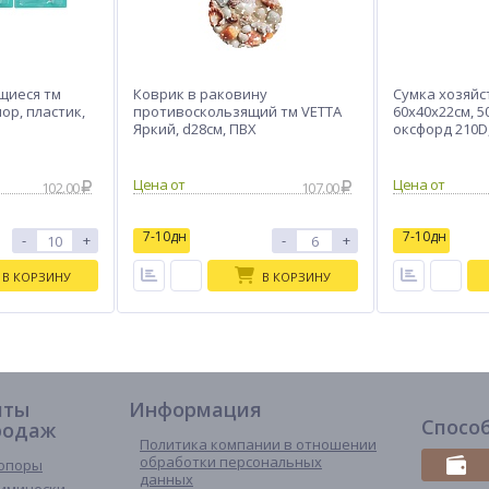
щиеся тм
Коврик в раковину
Сумка хозяйс
ор, пластик,
противоскользящий тм VETTA
60х40х22см, 50
Яркий, d28см, ПВХ
оксфорд 210D,
102.00
107.00
7-10дн
7-10дн
-
+
-
+
В КОРЗИНУ
В КОРЗИНУ
иты
Информация
Спосо
родаж
Политика компании в отношении
обработки персональных
опоры
данных