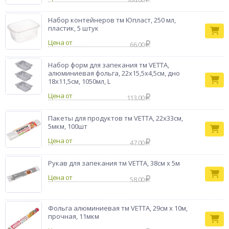
Набор контейнеров тм Юпласт, 250 мл,
пластик, 5 штук
Цена от
66.00
Набор форм для запекания тм VETTA,
алюминиевая фольга, 22х15,5х4,5см, дно
18x11,5см, 1050мл, L
Цена от
113.00
Пакеты для продуктов тм VETTA, 22x33см,
5мкм, 100шт
Цена от
47.00
Рукав для запекания тм VETTA, 38см x 5м
Цена от
58.00
Фольга алюминиевая тм VETTA, 29см х 10м,
прочная, 11мкм