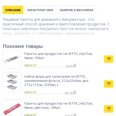
ОПИСАНИЕ
ХАРАКТЕРИСТИКИ
НАЛИЧИЕ В МАГАЗИНАХ
Пищевые пакеты для домашнего вакууматора - это
практичный способ хранения и приготовления продуктов. С
помощью рифлёных вакуумных пакетов можно заморозить
пищу, защитить от обветривания, замариновать и
приготовить в технике су-вид. Продукты в пакетах для
вакуумирования можно разогревать в микроволновой печи,
Похожие товары
они безопасны для здоровья и не влияют на вкус и запах
пищи. Большой объём и практичный размер вакуумных
Пакеты для продуктов тм VETTA, 24x37см,
пакетов позволяют ощутимо сэкономить на упаковке для
6мкм, 100шт
продуктов. Размер 15х500 см. Плотность 90 мкм.
Цена от
68.00
Пакеты для
Тип товара
вакууматора
Набор форм для запекания тм VETTA,
Бренд
Vetta
алюминиевая фольга, 31,5x22x4см, дно
27,5x17,5см, 2235мл, L
Цена от
183.00
Пакеты для продуктов тм VETTA, 24х37см,
9мкм, цветные, 100шт
Цена от
108.00