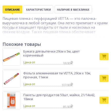
ОПИСАНИЕ
ХАРАКТЕРИСТИКИ
НАЛИЧИЕ В МАГАЗИНАХ
Пищевая пленка с перфорацией VETTA — это палочка-
выручалочка в любой ситуации. Она легко прилипает к краям
посуды и защищает продукты от пыли и насекомых на
свежем воздухе. Также пищевая пленка обеспечивает
безопасное соседство разных блюд в холодильнике. Накрыв
салаты и различные заготовки пищевой пленкой, вы сможете
Похожие товары
сохранить их природный аромат и вкус. Дополнительно ее
можно использовать в качестве упаковки для завтраков в
Бумага для выпечки 29см x 5м, цвет
школу и обедов для пикника.
коричневый
Пленка
Цена от
38.00
Тип товара
пищевая
Бренд
Vetta
Фольга алюминиевая тм VETTA, 29см х 10м,
прочная, 11мкм
Цена от
137.00
Пакеты для продуктов 50шт, майки, 21/14х42,
10мкм
Цена от
85.00