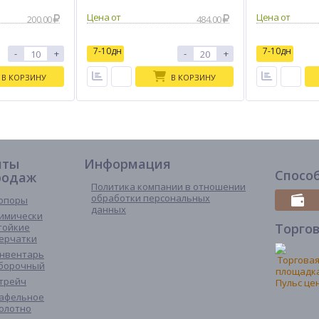
200.00
484.00
7-10дн
7-10дн
-
+
-
+
В КОРЗИНУ
В КОРЗИНУ
иты
Информация
Спосо
родаж
Политика компании в отношении
обработки персональных
опоры
данных
имически
Торго
тойкие
ерчатки
нвентарь
борочный
трейч
афельное
олотно