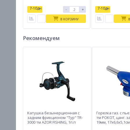
7-10дн
7-10дн
-
+
В КОРЗИНУ
Рекомендуем
Катушка безынерционная с
Горелка газ. с пь
задним фрикционом "Тур" TR-
тм РОКОТ, цанг. з
3000 тм AZOR FISHING, 1п.п
19мм, 17х6,6х5,1см