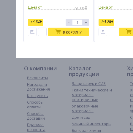
795.00
7-10дн
7-10дн
-
+
В КОРЗИНУ
О компании
Каталог
Х
продукции
п
Реквизиты
Защита рук и СИЗ
Т
Награды и
достижения
Ткани технические и
Х
материалы
с
Как купить
протирочные
п
Способы
Упаковочные
И
оплаты
материалы
у
Способы
Дом и сад
С
доставки
Уличный инвентарь
В
Правила
п
возврата
Бытовая химия