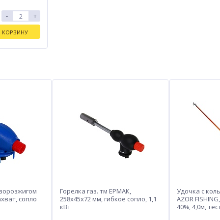
-
+
В КОРЗИНУ
езорозжигом
Горелка газ. тм ЕРМАК,
Удочка с кол
ахват, сопло
258х45х72 мм, гибкое сопло, 1,1
AZOR FISHING,
кВт
40%, 4,0м, тес