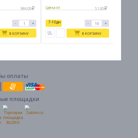
984.00
51.00
7-10дн
7-10дн
-
+
-
+
В КОРЗИНУ
В КОРЗИНУ
бы оплаты
вые площадки