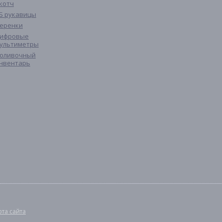
котч
Б рукавицы
еренки
ифровые
ультиметры
оливочный
нвентарь
рта сайта