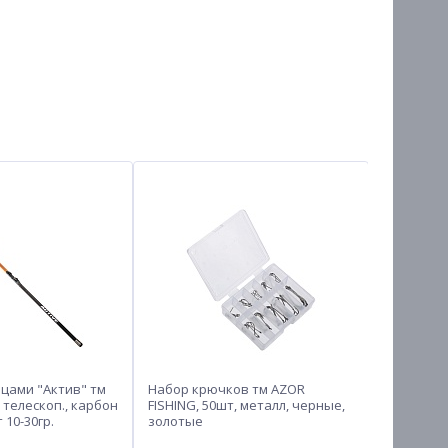
ьцами "Актив" тм
Набор крючков тм AZOR
Набор сна
 телескоп., карбон
FISHING, 50шт, металл, черные,
3шт, фид
т 10-30гр.
золотые
самоподс