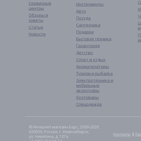
С
Сервисные
Инструменты
центры
Х
Авто
Обзоры и
Ч
Посуда
советы
Ц
Сантехника
Статьи
м
Подарки
Новости
П
Бытовая техника
и
Галантерея
Детство
Спорт и отдых
Ароматизаторы
Туризм и рыбалка
Электротехника и
мобильные
аксессуары
Хозтовары
Спецодежда
© Интернет-магазин Барс, 2009-2026
630039, Россия, г. Новосибирск,
Контакты
Ка
ул. Никитина, д. 107а