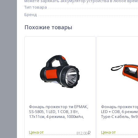
можете заряжать аккумулятор устройства в любое время
Тип товара
Бренд
Похожие товары
Фонарь прожектор тм ЕРМАК,
Фонарь прожектор
SS-5805, 1 LED, 1 СОВ, 3 Вт,
LED + COB, 6 режим
17х11см, 4 режима, 1000мАч,
Type-C кабель, 9х9
USB, пластик
пластик
Цена от
Цена от
812.00