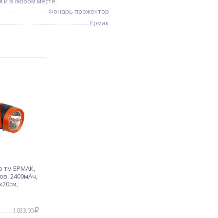
 и в любом месте.
Фонарь прожектор
Ермак
 тм ЕРМАК,
ов, 2400мАч,
х20см,
1 033.00