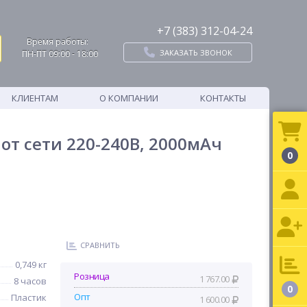
+7 (383) 312-04-24
Время работы:
ЗАКАЗАТЬ ЗВОНОК
ПН-ПТ 09:00 - 18:00
КЛИЕНТАМ
О КОМПАНИИ
КОНТАКТЫ
от сети 220-240В, 2000мАч
0
СРАВНИТЬ
0,749 кг
Розница
1 767.00
8 часов
0
Опт
Пластик
1 600.00