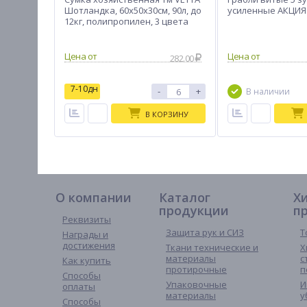
Шотландка, 60х50х30см, 90л, до
усиленные АКЦИЯ
12кг, полипропилен, 3 цвета
282.00
7-10дн
-
+
В наличии
В КОРЗИНУ
О компании
Каталог
Х
продукции
п
Реквизиты
Защита рук и СИЗ
Т
Награды и
достижения
Ткани технические и
Х
материалы
с
Как купить
протирочные
п
Способы
Упаковочные
И
оплаты
материалы
у
Способы