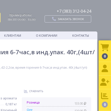
+7 (383) 312-04-24
Время работы:
ЗАКАЗАТЬ ЗВОНОК
ПН-ПТ 09:00 - 18:00
КЛИЕНТАМ
О КОМПАНИИ
КОНТАКТЫ
я 6-7час,в инд.упак. 40г,(4шт/
0
2-2,2см, время горения 6-7час,в инд.упак. 40г,(4шт/уп)
СРАВНИТЬ
ез аромата
Розница
133.00
0,187 кг
0
Опт
Крученый
120.00