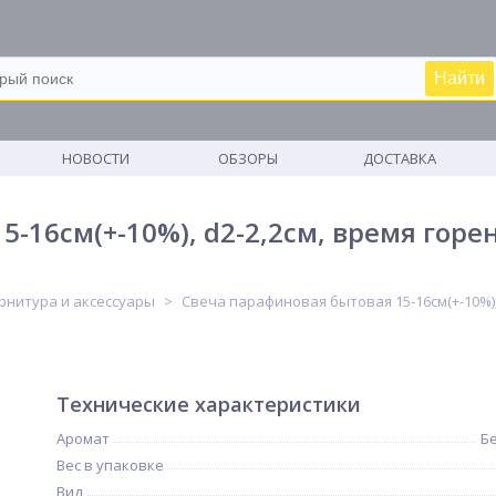
Найти
М
НОВОСТИ
ОБЗОРЫ
ДОСТАВКА
-16см(+-10%), d2-2,2см, время горени
рнитура и аксессуары
Свеча парафиновая бытовая 15-16см(+-10%), d
Технические характеристики
Аромат
Б
Вес в упаковке
Вид