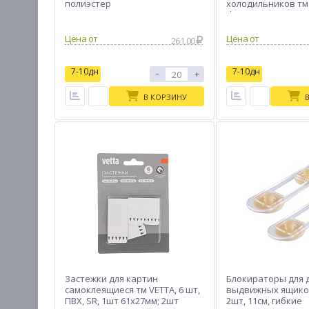
полиэстер
холодильников тм 
d45х20мм, резина
Цена от
Цена от
261.00
7-10дн
7-10дн
-
+
В КОРЗИНУ
Застежки для картин
Блокираторы для 
самоклеящиеся тм VETTA, 6 шт,
выдвижных ящиков
ПВХ, SR, 1шт 61х27мм; 2шт
2шт, 11см, гибкие