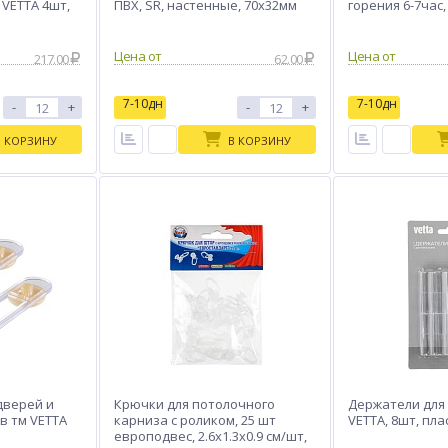
VETTA 4шт,
ПВХ, SR, настенные, 70х32мм
горения 6-7час, 
(1шт/уп)
Цена от
Цена от
217.00
62.00
7-10дн
7-10дн
-
+
-
+
В КОРЗИНУ
В КОРЗИНУ
дверей и
Крючки для потолочного
Держатели для
 тм VETTA
карниза с роликом, 25 шт
VETTA, 8шт, пла
европодвес, 2.6x1.3x0.9 см/шт,