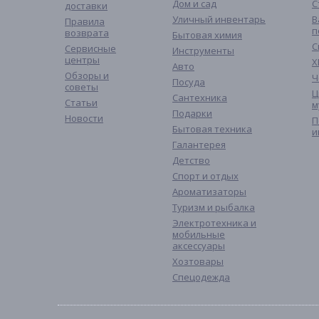
Дом и сад
С
доставки
Уличный инвентарь
В
Правила
п
возврата
Бытовая химия
С
Сервисные
Инструменты
центры
Х
Авто
Обзоры и
Ч
Посуда
советы
Ц
Сантехника
Статьи
м
Подарки
Новости
П
Бытовая техника
и
Галантерея
Детство
Спорт и отдых
Ароматизаторы
Туризм и рыбалка
Электротехника и
мобильные
аксессуары
Хозтовары
Спецодежда