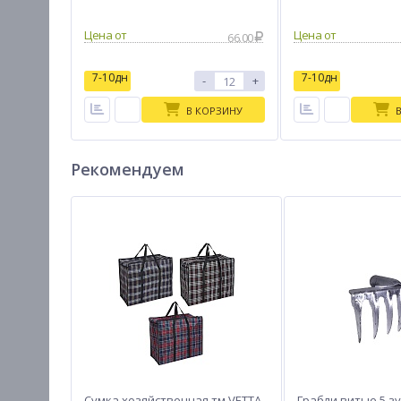
38х22мм; 3шт 38х15мм
Цена от
Цена от
66.00
7-10дн
7-10дн
-
+
В КОРЗИНУ
Рекомендуем
Сумка хозяйственная тм VETTA
Грабли витые 5 з