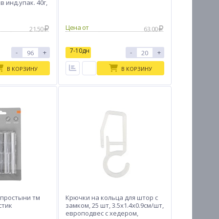
в инд.упак. 40г,
Цена от
21.50
63.00
7-10дн
-
+
-
+
В КОРЗИНУ
В КОРЗИНУ
 простыни тм
Крючки на кольца для штор с
стик
замком, 25 шт, 3.5x1.4x0.9см/шт,
европодвес с хедером,