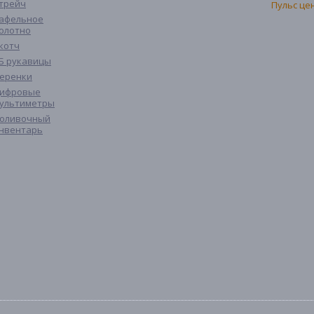
трейч
афельное
олотно
котч
Б рукавицы
еренки
ифровые
ультиметры
оливочный
нвентарь