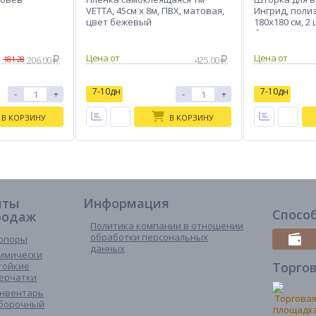
VETTA, 45см x 8м, ПВХ, матовая,
Ингрид, полиэ
цвет бежевый
180x180 см, 2 
бежевый
206.00
425.00
181.28
7-10дн
7-10дн
-
+
-
+
В КОРЗИНУ
В КОРЗИНУ
иты
Информация
Спосо
родаж
Политика компании в отношении
обработки персональных
опоры
данных
имически
Торго
тойкие
ерчатки
нвентарь
борочный