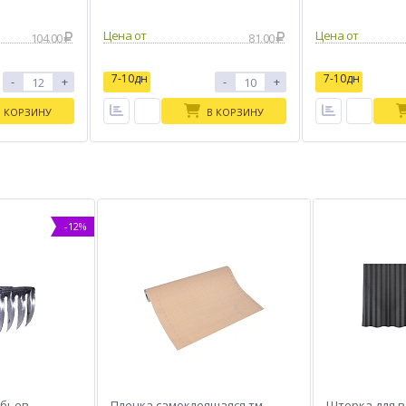
пластик, прозрачные
Цена от
Цена от
104.00
81.00
7-10дн
7-10дн
-
+
-
+
В КОРЗИНУ
В КОРЗИНУ
-12%
убьев
Пленка самоклеящаяся тм
Шторка для в