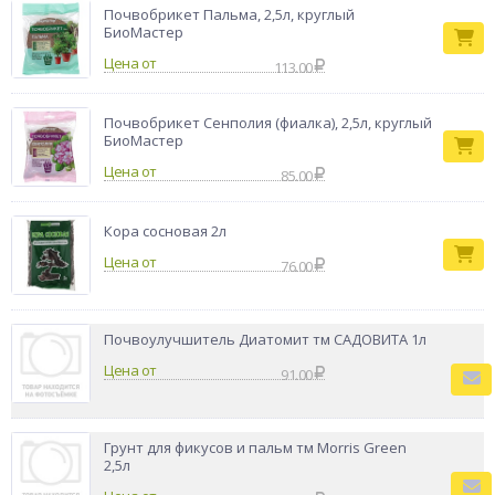
Почвобрикет Пальма, 2,5л, круглый
БиоМастер
Цена от
113.00
Почвобрикет Сенполия (фиалка), 2,5л, круглый
БиоМастер
Цена от
85.00
Кора сосновая 2л
Цена от
76.00
Почвоулучшитель Диатомит тм САДОВИТА 1л
Цена от
91.00
Грунт для фикусов и пальм тм Мorris Green
2,5л