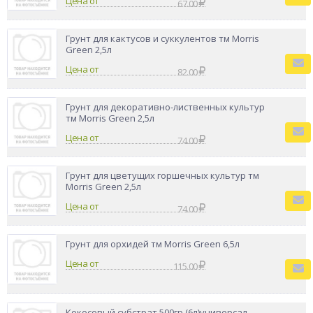
Цена от
67.00
Грунт для кактусов и суккулентов тм Мorris
Green 2,5л
Цена от
82.00
Грунт для декоративно-лиственных культур
тм Мorris Green 2,5л
Цена от
74.00
Грунт для цветущих горшечных культур тм
Мorris Green 2,5л
Цена от
74.00
Грунт для орхидей тм Мorris Green 6,5л
Цена от
115.00
Кокосовый субстрат 500гр (6л)универсал