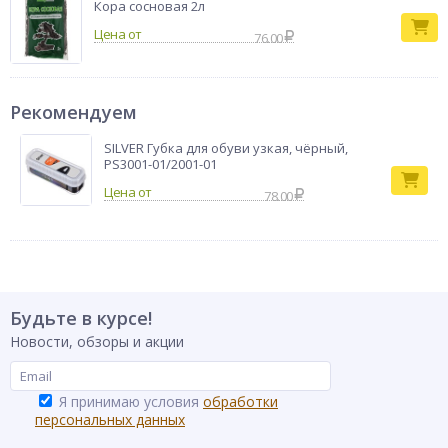
аминокислоты, гуминовые вещества, азот - 2,6, фосфор - 1,4,
Кора сосновая 2л
калий - 1,2, кремний - 1,9, железо - 0,9, цинк - 0,1, магний.
Цена от
76.00
Почвоулучшите
Тип товара
ль
Бренд
Био-комплекс
Рекомендуем
SILVER Губка для обуви узкая, чёрный,
PS3001-01/2001-01
78.00
Будьте в курсе!
Новости, обзоры и акции
Я принимаю условия
обработки
персональных данных