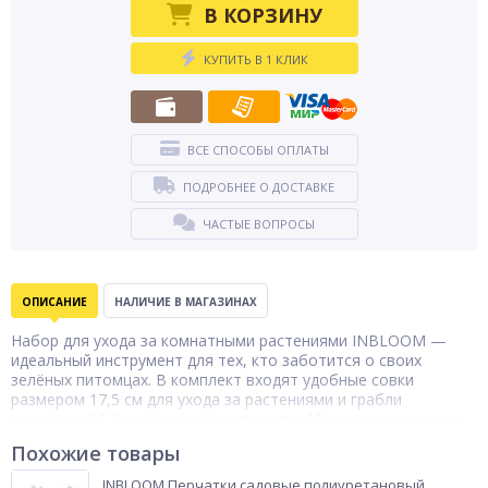
В КОРЗИНУ
КУПИТЬ В 1 КЛИК
ВСЕ СПОСОБЫ ОПЛАТЫ
ПОДРОБНЕЕ О ДОСТАВКЕ
ЧАСТЫЕ ВОПРОСЫ
ОПИСАНИЕ
НАЛИЧИЕ В МАГАЗИНАХ
Набор для ухода за комнатными растениями INBLOOM —
идеальный инструмент для тех, кто заботится о своих
зелёных питомцах. В комплект входят удобные совки
размером 17,5 см для ухода за растениями и грабли
размером 15,4 см для рыхления почвы. Металл, из которого
изготовлены предметы набора, отличается прочностью и
Похожие товары
устойчивостью к коррозии, что гарантирует долгий срок
службы садовых инструментов. Ручки выполнены из
INBLOOM Перчатки садовые полиуретановый