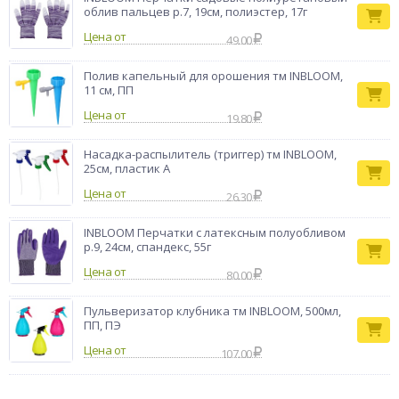
пластика. Яркий цвет поднимает настроение и украшает
облив пальцев р.7, 19см, полиэстер, 17г
интерьер комнаты или балкона. Ухаживайте за своими
Цена от
растениями с комфортом и стилем!
49.00
Бренд
INBLOOM
Полив капельный для орошения тм INBLOOM,
11 см, ПП
Цена от
19.80
Насадка-распылитель (триггер) тм INBLOOM,
25см, пластик А
Цена от
26.30
INBLOOM Перчатки с латексным полуобливом
р.9, 24см, спандекс, 55г
Цена от
80.00
Пульверизатор клубника тм INBLOOM, 500мл,
ПП, ПЭ
Цена от
107.00