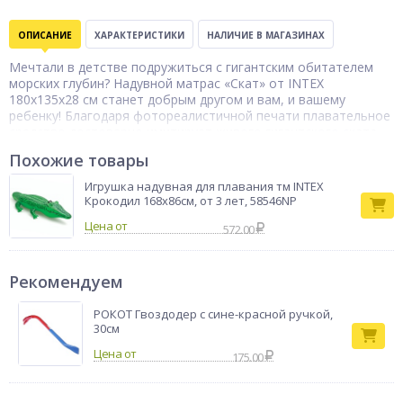
ОПИСАНИЕ
ХАРАКТЕРИСТИКИ
НАЛИЧИЕ В МАГАЗИНАХ
Мечтали в детстве подружиться с гигантским обитателем
морских глубин? Надувной матрас «Скат» от INTEX
180x135x28 см станет добрым другом и вам, и вашему
ребенку! Благодаря фотореалистичной печати плавательное
средство достоверно имитирует живого гигантского ската.
Форма, рельеф поверхности и две удобные ручки позволяют
Похожие товары
использовать матрас для подвижных игр в воде. Изготовлен
из прочного винила (0,25 мм). Предназначен для детей от 3
Игрушка надувная для плавания тм INTEX
лет.
Крокодил 168х86см, от 3 лет, 58546NP
Тип товара
Плот надувной
Цена от
572.00
Бренд
Intex
Рекомендуем
РОКОТ Гвоздодер с сине-красной ручкой,
30см
175.00