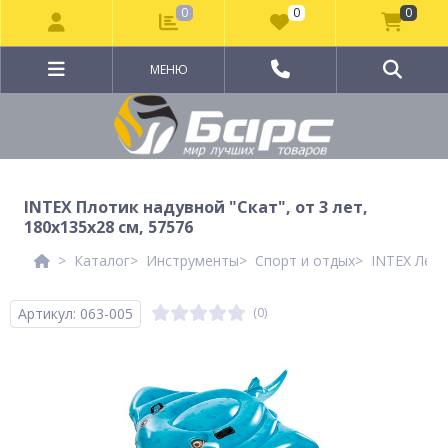
0
0
0
МЕНЮ
INTEX Плотик надувной "Скат", от 3 лет,
180x135x28 см, 57576
Каталог
Инструменты
Спорт и отдых
INTEX Летн
Артикул: 063-005
(0)