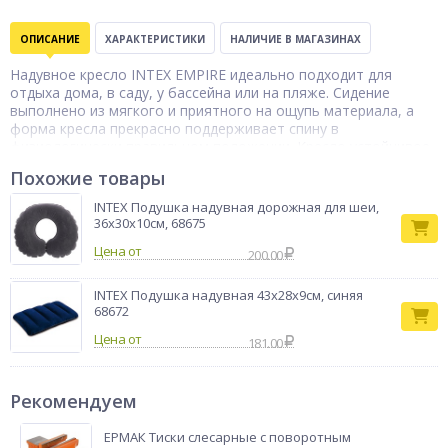
ОПИСАНИЕ
ХАРАКТЕРИСТИКИ
НАЛИЧИЕ В МАГАЗИНАХ
Надувное кресло INTEX EMPIRE идеально подходит для
отдыха дома, в саду, у бассейна или на пляже. Сидение
выполнено из мягкого и приятного на ощупь материала, а
форма кресла прекрасно поддерживает спину в
физиологически правильном положении. Кресло устойчивое
и не заваливается назад. Имеет приятный дизайн и
Похожие товары
повышенную комфортность. Почувствуйте себя на
воздушном облаке!
INTEX Подушка надувная дорожная для шеи,
Бренд
36x30x10см, 68675
Intex
Цена от
200.00
INTEX Подушка надувная 43x28x9см, синяя
68672
Цена от
181.00
Рекомендуем
ЕРМАК Тиски слесарные с поворотным