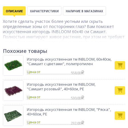
ОПИСАНИЕ
ХАРАКТЕРИСТИКИ
НАЛИЧИЕ В МАГАЗИНАХ
Хотите сделать участок более уютным или скрыть
определенные зоны от посторонних глаз? Вам поможет
искусственная изгородь INBLOOM 60х40 см Самшит.
Полностью имитируют живое растение, при этом не требуют
ухода. Декоративный элемент не выгорает на солнце, не
боится атмосферных осадков и дает простор для
Похожие товары
творчества. Можно применять для украшения грядок,
беседок, веранд, дачного дома и даже балкона.
Изгородь искусственная тм INBLOOM, 60x40см,
"Самшит с цветами", полипропилен
Изгородь
Тип товара
декоративная
Цена от
558.00
Бренд
INBLOOM
Изгородь искусственная тм INBLOOM,
"Самшит розовый", 40×60см, PE
Цена от
530.00
Изгородь искусственная тм INBLOOM, "Ряска",
40×60см, PE
Цена от
232.00