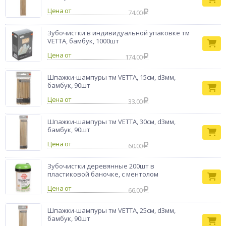
Тип товара
Зубочистки
Цена от
74.00
Бренд
Vetta
Зубочистки в индивидуальной упаковке тм
VETTА, бамбук, 1000шт
Цена от
174.00
Шпажки-шампуры тм VETTA, 15см, d3мм,
бамбук, 90шт
Цена от
33.00
Шпажки-шампуры тм VETTA, 30см, d3мм,
бамбук, 90шт
Цена от
60.00
Зубочистки деревянные 200шт в
пластиковой баночке, с ментолом
Цена от
66.00
Шпажки-шампуры тм VETTA, 25см, d3мм,
бамбук, 90шт