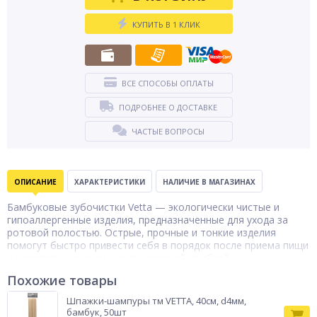
КУПИТЬ В 1 КЛИК
ВСЕ СПОСОБЫ ОПЛАТЫ
ПОДРОБНЕЕ О ДОСТАВКЕ
ЧАСТЫЕ ВОПРОСЫ
ОПИСАНИЕ
ХАРАКТЕРИСТИКИ
НАЛИЧИЕ В МАГАЗИНАХ
Бамбуковые зубочистки Vetta — экологически чистые и
гипоаллергенные изделия, предназначенные для ухода за
ротовой полостью. Острые, прочные и тонкие изделия
помогут быстро привести себя в порядок после приема пищи
и радовать окружающих лучезарной улыбкой.
Дополнительно аксессуары используются для приготовления
Похожие товары
мини-закусок: рулетов и канапе из фруктов, овощей, сыра и
мяса. Купить бамбуковые зубочистки Vetta можно в
Шпажки-шампуры тм VETTA, 40см, d4мм,
пластиковой упаковке вместительностью 150 штук.
бамбук, 50шт