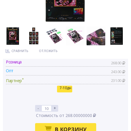
СРАВНИТЬ
ОТЛОЖИТЬ
Розница
268.00
Опт
243.00
*
Партнер
231.00
7-10дн
-
+
Стоимость от 268.00000000
В КОРЗИНУ