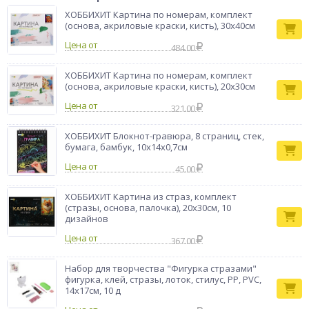
памятным презентом родителям.
ХОББИХИТ Картина по номерам, комплект
(основа, акриловые краски, кисть), 30х40см
Набор для
Тип товара
творчества
Цена от
484.00
Бренд
ХоббиХИТ
ХОББИХИТ Картина по номерам, комплект
(основа, акриловые краски, кисть), 20х30см
Цена от
321.00
ХОББИХИТ Блокнот-гравюра, 8 страниц, стек,
бумага, бамбук, 10х14х0,7см
Цена от
45.00
ХОББИХИТ Картина из страз, комплект
(стразы, основа, палочка), 20х30см, 10
дизайнов
Цена от
367.00
Набор для творчества "Фигурка стразами"
фигурка, клей, стразы, лоток, стилус, PP, PVC,
14х17см, 10 д