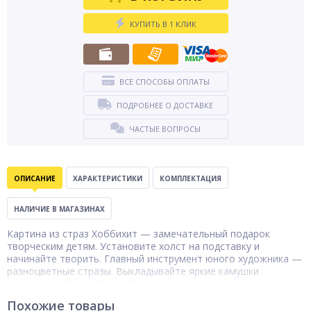
КУПИТЬ В 1 КЛИК
ВСЕ СПОСОБЫ ОПЛАТЫ
ПОДРОБНЕЕ О ДОСТАВКЕ
ЧАСТЫЕ ВОПРОСЫ
ОПИСАНИЕ
ХАРАКТЕРИСТИКИ
КОМПЛЕКТАЦИЯ
НАЛИЧИЕ В МАГАЗИНАХ
Картина из страз Хоббихит — замечательный подарок
творческим детям. Установите холст на подставку и
начинайте творить. Главный инструмент юного художника —
разноцветные стразы. Выкладывайте яркие камушки
специальной ручкой, чтобы получить роскошный шедевр.
Купить картины из страз Хоббихит можно в 10-ти дизайнах.
Похожие товары
Готовая работа станет прекрасным украшением интерьера и