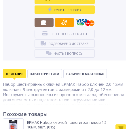
КУПИТЬ В 1 КЛИК
ВСЕ СПОСОБЫ ОПЛАТЫ
ПОДРОБНЕЕ О ДОСТАВКЕ
ЧАСТЫЕ ВОПРОСЫ
ОПИСАНИЕ
ХАРАКТЕРИСТИКИ
НАЛИЧИЕ В МАГАЗИНАХ
Набор шестигранных ключей ЕРМАК Набор ключей 2,0-12мм
включает 9 инструментов с размерами от 2,0 до 12 мм.
Инструменты выполнены из прочного металла, обеспечивая
долговечность и надежность при закручивании или
откручивании крепежа с внутренним шестигранником.
Компактный набор удобно хранить и использовать как в
Похожие товары
домашних условиях, так и на профессиональном рабочем
месте, обеспечивая быстрый доступ к необходимому
ЕРМАК Набор ключей - шестигранников 1,5-
инструменту для сборки мебели, ремонта техники или
10мм, 9шт. (015)