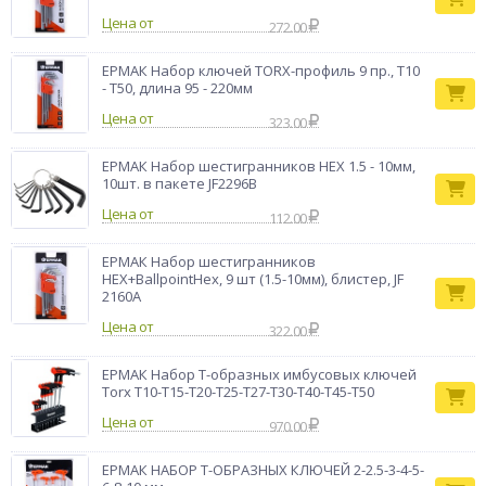
работы с различными механизмами.
Цена от
272.00
наборы
имбусовых
Тип товара
ключей ермак
ЕРМАК Набор ключей TORX-профиль 9 пр., T10
- T50, длина 95 - 220мм
Бренд
ЕРМАК
Цена от
323.00
ЕРМАК Набор шестигранников HEX 1.5 - 10мм,
10шт. в пакете JF2296B
Цена от
112.00
ЕРМАК Набор шестигранников
HEX+BallpointHex, 9 шт (1.5-10мм), блистер, JF
2160A
Цена от
322.00
ЕРМАК Набор Т-образных имбусовых ключей
Torx T10-T15-T20-T25-T27-T30-T40-T45-T50
Цена от
970.00
ЕРМАК НАБОР Т-ОБРАЗНЫХ КЛЮЧЕЙ 2-2.5-3-4-5-