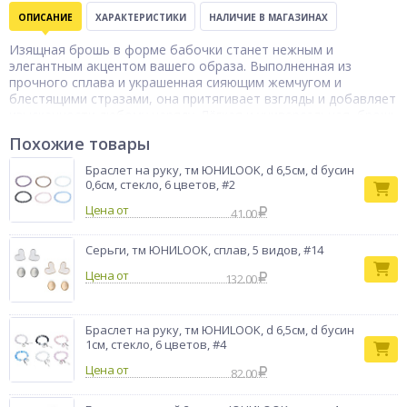
ОПИСАНИЕ
ХАРАКТЕРИСТИКИ
НАЛИЧИЕ В МАГАЗИНАХ
Изящная брошь в форме бабочки станет нежным и
элегантным акцентом вашего образа. Выполненная из
прочного сплава и украшенная сияющим жемчугом и
блестящими стразами, она притягивает взгляды и добавляет
изысканности любому наряду. Лёгкая и универсальная, брошь
идеально подойдёт как для повседневной носки, так и для
Похожие товары
особых случаев, будь то вечерние мероприятия, деловые
встречи или романтические прогулки. Аккуратный размер и
Браслет на руку, тм ЮНИLOOK, d 6,5см, d бусин
утончённый дизайн позволяют сочетать её с одеждой
0,6см, стекло, 6 цветов, #2
любого цвета и стиля, превращая даже простую вещь в
Цена от
стильный аксессуар. В ассортименте 2 вида.
41.00
Серьги, тм ЮНИLOOK, сплав, 5 видов, #14
Цена от
132.00
Браслет на руку, тм ЮНИLOOK, d 6,5см, d бусин
1см, стекло, 6 цветов, #4
Цена от
82.00