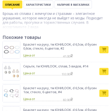
ОПИСАНИЕ
ХАРАКТЕРИСТИКИ
НАЛИЧИЕ В МАГАЗИНАХ
Брошь из сплава с жемчугом и стразами – элегантное
украшение, которое никогда не выйдет из моды. Подходит
для работы, прогулки и торжественных случаев. В
ассортименте 2 вида.
Похожие товары
Браслет на руку, тм ЮНИLOOK, d 6,5см, d бусин
0,6см, стекло, 6 цветов, #2
Цена от
41.00
Серьги, тм ЮНИLOOK, сплав, 5 видов, #14
Цена от
132.00
Браслет на руку, тм ЮНИLOOK, d 6,5см, d бусин
1см, стекло, 6 цветов, #4
Цена от
82.00
Браслет на руку, тм ЮНИLOOK, d 6,5см, d бусин