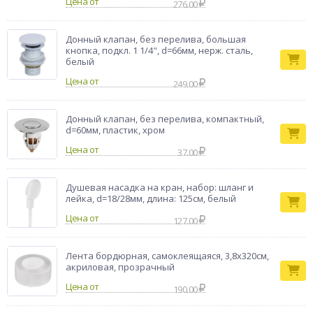
Цена от
276.00
Донный клапан, без перелива, большая
кнопка, подкл. 1 1/4", d=66мм, нерж. сталь,
белый
Цена от
249.00
Донный клапан, без перелива, компактный,
d=60мм, пластик, хром
Цена от
37.00
Душевая насадка на кран, набор: шланг и
лейка, d=18/28мм, длина: 125см, белый
Цена от
127.00
Лента бордюрная, самоклеящаяся, 3,8х320см,
акриловая, прозрачный
Цена от
190.00