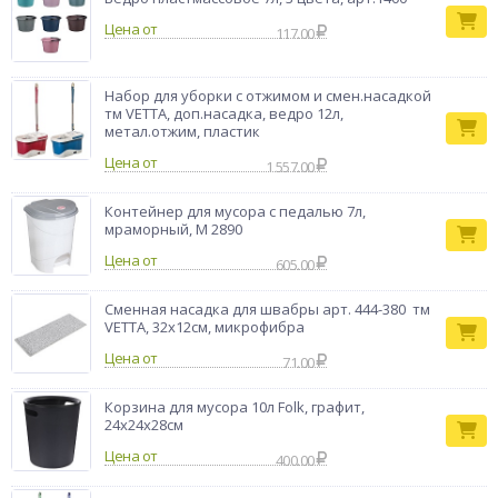
Цена от
117.00
Набор для уборки с отжимом и смен.насадкой
тм VETTA, доп.насадка, ведро 12л,
метал.отжим, пластик
Цена от
1 557.00
Контейнер для мусора с педалью 7л,
мраморный, М 2890
Цена от
605.00
Сменная насадка для швабры арт. 444-380 тм
VETTA, 32х12см, микрофибра
Цена от
71.00
Корзина для мусора 10л Folk, графит,
24х24х28см
Цена от
400.00