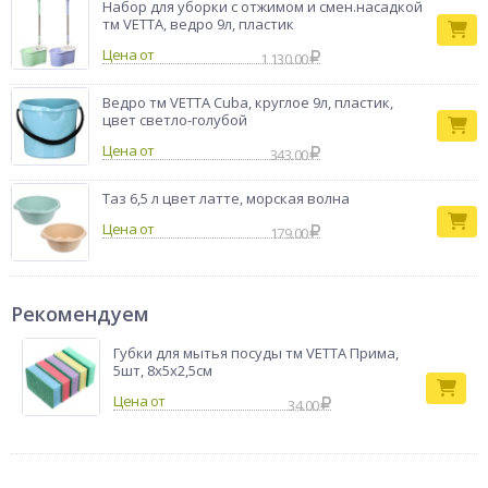
Набор для уборки с отжимом и смен.насадкой
тм VETTA, ведро 9л, пластик
Цена от
1 130.00
Ведро тм VETTA Cuba, круглое 9л, пластик,
цвет светло-голубой
Цена от
343.00
Таз 6,5 л цвет латте, морская волна
Цена от
179.00
Рекомендуем
Губки для мытья посуды тм VETTA Прима,
5шт, 8х5х2,5см
34.00