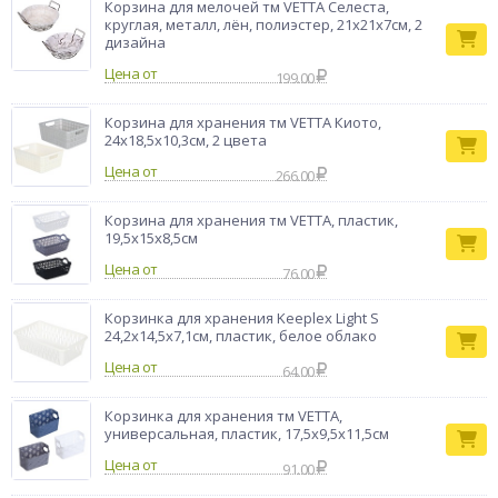
Корзина для мелочей тм VETTA Селеста,
круглая, металл, лён, полиэстер, 21х21х7см, 2
дизайна
Цена от
199.00
Корзина для хранения тм VETTA Киото,
24x18,5x10,3см, 2 цвета
Цена от
266.00
Корзина для хранения тм VETTA, пластик,
19,5х15х8,5см
Цена от
76.00
Корзинка для хранения Keeplex Light S
24,2х14,5х7,1см, пластик, белое облако
Цена от
64.00
Корзинка для хранения тм VETTA,
универсальная, пластик, 17,5x9,5x11,5см
Цена от
91.00