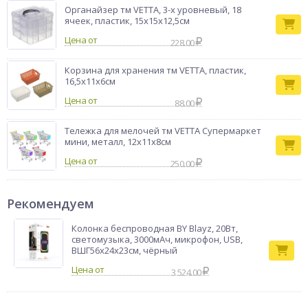
Органайзер тм VETTA, 3-х уровневый, 18
ячеек, пластик, 15х15х12,5см
Цена от
228.00
Корзина для хранения тм VETTA, пластик,
16,5х11х6см
Цена от
88.00
Тележка для мелочей тм VETTA Супермаркет
мини, металл, 12х11х8см
Цена от
250.00
Рекомендуем
Колонка беспроводная BY Blayz, 20Вт,
светомузыка, 3000мАч, микрофон, USB,
ВШГ56x24x23см, чёрный
3 524.00