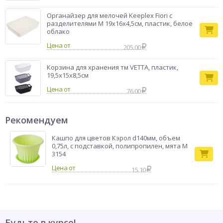
Органайзер для мелочей Keeplex Fiori с
разделителями M 19х16х4,5см, пластик, белое
облако
Цена от
205.00
Корзина для хранения тм VETTA, пластик,
19,5х15х8,5см
Цена от
76.00
Рекомендуем
Кашпо для цветов Кэрол d140мм, объем
0,75л, с подставкой, полипропилен, мята М
3154
15.10
Будьте в курсе!