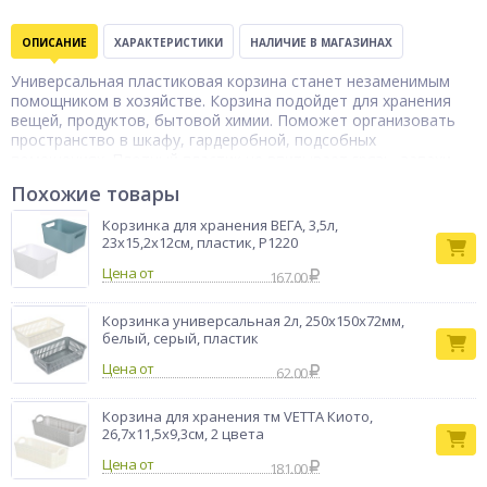
ОПИСАНИЕ
ХАРАКТЕРИСТИКИ
НАЛИЧИЕ В МАГАЗИНАХ
Универсальная пластиковая корзина станет незаменимым
помощником в хозяйстве. Корзина подойдет для хранения
вещей, продуктов, бытовой химии. Поможет организовать
пространство в шкафу, гардеробной, подсобных
помещениях. Плотный пластик не впитывает грязь, запахи,
легко очищается. Удобные ручки позволяют использовать
Похожие товары
корзину для транспортировки, вместо таза или небольшого
ведра для организации влажной уборки.
Корзинка для хранения ВЕГА, 3,5л,
23х15,2х12см, пластик, Р1220
Корзина для
Тип товара
хранения
Цена от
167.00
Бренд
Vetta
Корзинка универсальная 2л, 250х150х72мм,
белый, серый, пластик
Цена от
62.00
Корзина для хранения тм VETTA Киото,
26,7x11,5x9,3см, 2 цвета
Цена от
181.00