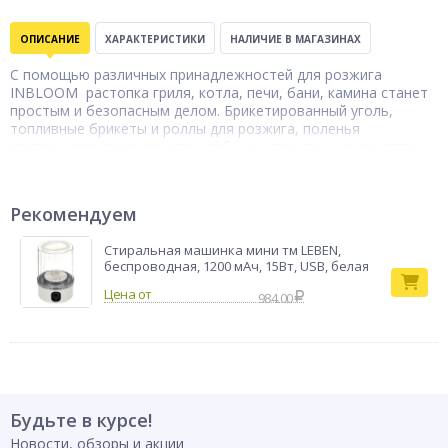
ОПИСАНИЕ
ХАРАКТЕРИСТИКИ
НАЛИЧИЕ В МАГАЗИНАХ
С помощью различных принадлежностей для розжига
INBLOOM растопка гриля, котла, печи, бани, камина станет
простым и безопасным делом. Брикетированный уголь,
топливные брикеты и роллы для розжига, поленья
длительного горения - это удобные и практичные средства
для дачников, туристов, рыбаков и охотников - всех кому
нужно быстро и без проблем развести огонь.
Роллы для
Рекомендуем
Тип товара
розжига
Бренд
INBLOOM
Стиральная машинка мини тм LEBEN,
беспроводная, 1200 мАч, 15Вт, USB, белая
984.00
Будьте в курсе!
Новости, обзоры и акции