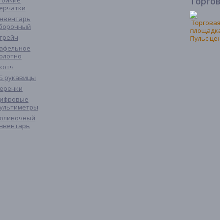
Торго
тойкие
ерчатки
нвентарь
борочный
трейч
афельное
олотно
котч
Б рукавицы
еренки
ифровые
ультиметры
оливочный
нвентарь