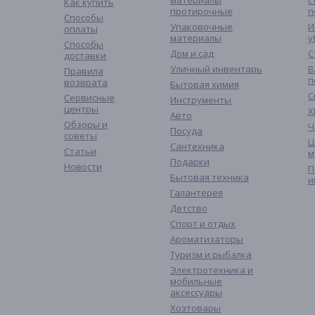
материалы
с
Как купить
протирочные
п
Способы
Упаковочные
И
оплаты
материалы
у
Способы
Дом и сад
С
доставки
Уличный инвентарь
В
Правила
п
возврата
Бытовая химия
С
Сервисные
Инструменты
центры
Х
Авто
Обзоры и
Ч
Посуда
советы
Ц
Сантехника
Статьи
м
Подарки
Новости
П
Бытовая техника
и
Галантерея
Детство
Спорт и отдых
Ароматизаторы
Туризм и рыбалка
Электротехника и
мобильные
аксессуары
Хозтовары