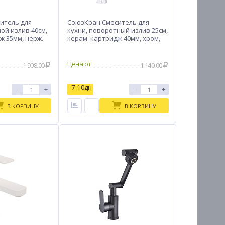
итель для
СоюзКран Смеситель для
ой излив 40см,
кухни, поворотный излив 25см,
ж 35мм, нерж.
керам. картридж 40мм, хром,
2
SK01-R118
Цена от
1 908.00
1 140.00
7-10дн
-
+
-
+
В КОРЗИНУ
В КОРЗИНУ