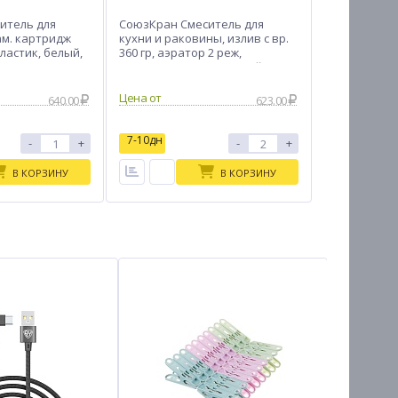
итель для
СоюзКран Смеситель для
ам. картридж
кухни и раковины, излив с вр.
ластик, белый,
360 гр, аэратор 2 реж,
металлопластик, черный
Цена от
640.00
623.00
7-10дн
-
+
-
+
В КОРЗИНУ
В КОРЗИНУ