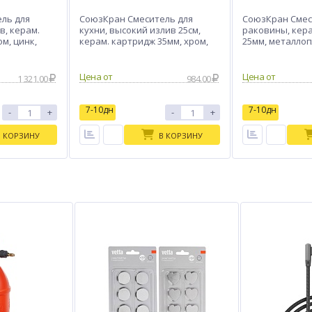
ль для
СоюзКран Смеситель для
СоюзКран Смес
в, керам.
кухни, высокий излив 25см,
раковины, кер
ом, цинк,
керам. картридж 35мм, хром,
25мм, металлоп
цинк, SK01-T103
SK02-M105
Цена от
Цена от
1 321.00
984.00
7-10дн
7-10дн
-
+
-
+
В КОРЗИНУ
В КОРЗИНУ