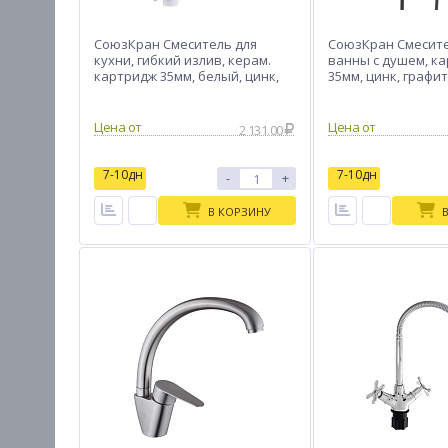
СоюзКран Смеситель для
СоюзКран Смесите
кухни, гибкий излив, керам.
ванны с душем, к
картридж 35мм, белый, цинк,
35мм, цинк, графит
SK01-F132
Цена от
Цена от
2 131.00
7-10дн
7-10дн
-
+
В КОРЗИНУ