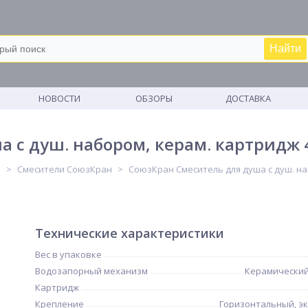
Найти
М
НОВОСТИ
ОБЗОРЫ
ДОСТАВКА
 с душ. набором, керам. картридж 4
и
Смесители СоюзКран
СоюзКран Смеситель для душа с душ. наб
Технические характеристики
Вес в упаковке
Водозапорный механизм
Керамический
Картридж
Крепление
Горизонтальный, э