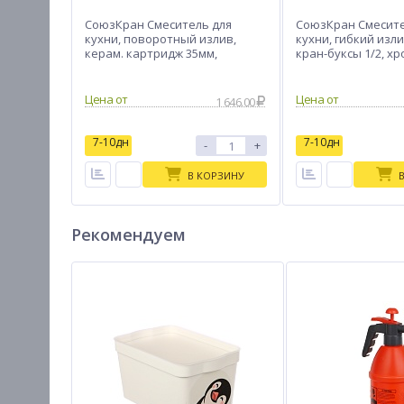
СоюзКран Смеситель для
СоюзКран Смесите
кухни, поворотный излив,
кухни, гибкий изли
керам. картридж 35мм,
кран-буксы 1/2, хр
нерж.сталь, SS01-С233
SK01-F240
Цена от
Цена от
1 646.00
7-10дн
7-10дн
-
+
В КОРЗИНУ
Рекомендуем