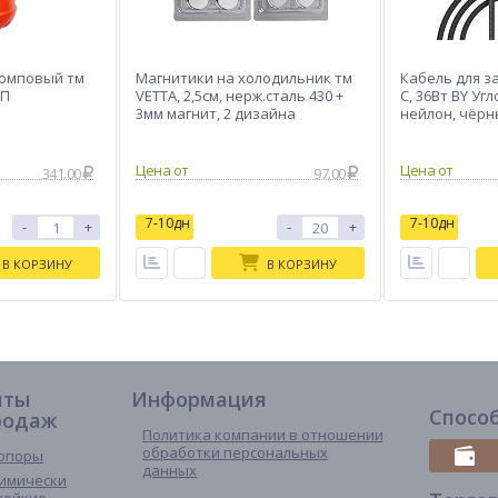
омповый тм
Магнитики на холодильник тм
Кабель для з
ПП
VETTA, 2,5см, нерж.сталь 430 +
C, 36Вт BY Угл
3мм магнит, 2 дизайна
нейлон, чёр
341.00
97.00
7-10дн
7-10дн
-
+
-
+
В КОРЗИНУ
В КОРЗИНУ
иты
Информация
Спосо
родаж
Политика компании в отношении
обработки персональных
опоры
данных
имически