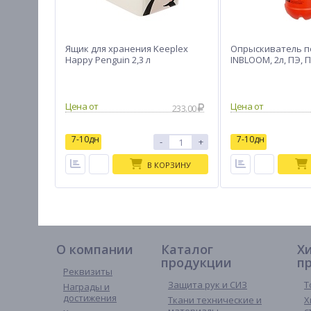
Ящик для хранения Keeplex
Опрыскиватель п
Happy Penguin 2,3 л
INBLOOM, 2л, ПЭ, 
233.00
7-10дн
7-10дн
-
+
В КОРЗИНУ
О компании
Каталог
Х
продукции
п
Реквизиты
Защита рук и СИЗ
Т
Награды и
достижения
Ткани технические и
Х