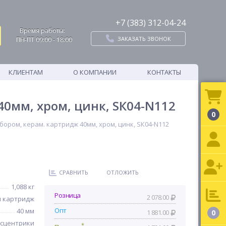
+7 (383) 312-04-24
Время работы:
ЗАКАЗАТЬ ЗВОНОК
ПН-ПТ 09:00 - 18:00
КЛИЕНТАМ
О КОМПАНИИ
КОНТАКТЫ
0мм, хром, цинк, SК04-N112
0
ором, керам. картридж 40мм, хром, цинк, SК04-N112
СРАВНИТЬ
ОТЛОЖИТЬ
1,088 кг
Розница
2 078.00
 картридж
Опт
40 мм
1 881.00
0
ксцентрики
*