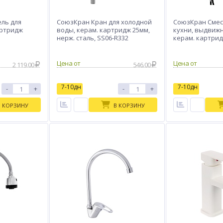
ль для
СоюзКран Кран для холодной
СоюзКран Смес
артридж
воды, керам. картридж 25мм,
кухни, выдвижн
нерж. сталь, SS06-R332
керам. картрид
сталь, SS01-E13
Цена от
Цена от
2 119.00
546.00
7-10дн
7-10дн
-
+
-
+
В КОРЗИНУ
В КОРЗИНУ