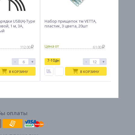
арядки USB(A)-Type
Набор прищепок тм VETTA,
Ложка для
овой, 1 м, 3A,
пластик, 3 цвета, 20шт
ный
112.00
61.00
7-10дн
7-10дн
-
+
-
+
В КОРЗИНУ
В КОРЗИНУ
бы оплаты