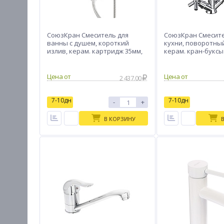
СоюзКран Смеситель для
СоюзКран Смесите
ванны с душем, короткий
кухни, поворотный
излив, керам. картридж 35мм,
керам. кран-буксы 
хром, цинк, SK07-M105
цинк, SK01-T217
Цена от
Цена от
2 437.00
7-10дн
7-10дн
-
+
В КОРЗИНУ