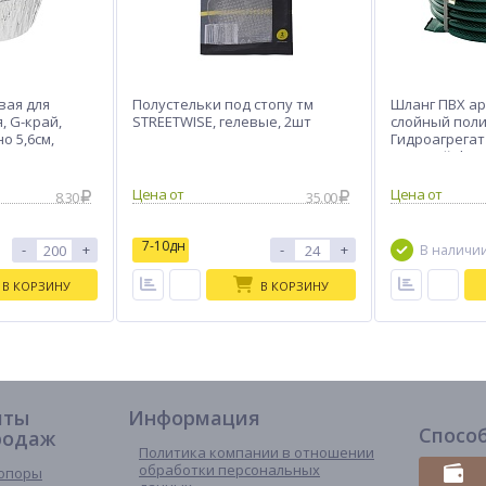
ая для
Полустельки под стопу тм
Шланг ПВХ а
, G-край,
STREETWISE, гелевые, 2шт
слойный пол
о 5,6см,
Гидроагрега
зеленый d3/4
8.30
35.00
7-10дн
-
+
-
+
В наличи
В КОРЗИНУ
В КОРЗИНУ
иты
Информация
Спосо
родаж
Политика компании в отношении
обработки персональных
опоры