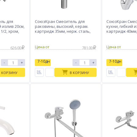
ль для
СоюзКран Смеситель для
СоюзКран Смес
 излив 20см,
раковины, высокий, керам.
кухни, гибкий и
1/2, хром,
картридж 35мм, нерж. сталь,
картридж 40мм,
SS02-M138
SK01-С113
Цена от
Цена от
626.00
781.00
7-10дн
7-10дн
-
+
-
+
В КОРЗИНУ
В КОРЗИНУ