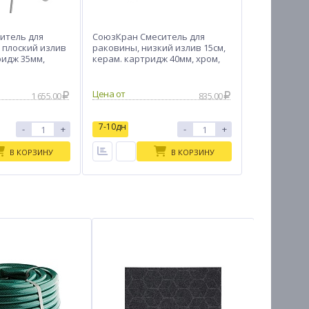
итель для
СоюзКран Смеситель для
 плоский излив
раковины, низкий излив 15см,
ридж 35мм,
керам. картридж 40мм, хром,
9-I102
цинк, SK02-I103
Цена от
1 655.00
835.00
7-10дн
-
+
-
+
В КОРЗИНУ
В КОРЗИНУ