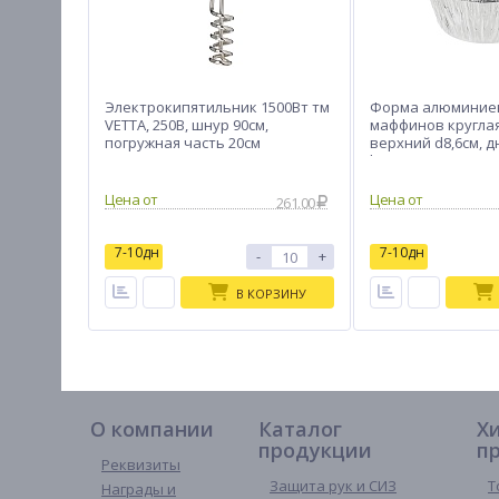
Электрокипятильник 1500Вт тм
Форма алюминиев
VETTA, 250В, шнур 90см,
маффинов круглая
погружная часть 20см
верхний d8,6см, дн
h38мм, 140мл, C1G
261.00
7-10дн
7-10дн
-
+
В КОРЗИНУ
О компании
Каталог
Х
продукции
п
Реквизиты
Защита рук и СИЗ
Т
Награды и