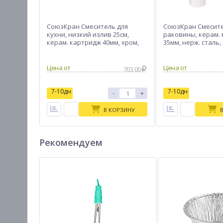
СоюзКран Смеситель для
СоюзКран Смесите
кухни, низкий излив 25см,
раковины, керам.
керам. картридж 40мм, хром,
35мм, нерж. сталь,
цинк, SK01-I101
M132
Цена от
Цена от
703.00
7-10дн
7-10дн
-
+
В КОРЗИНУ
Рекомендуем