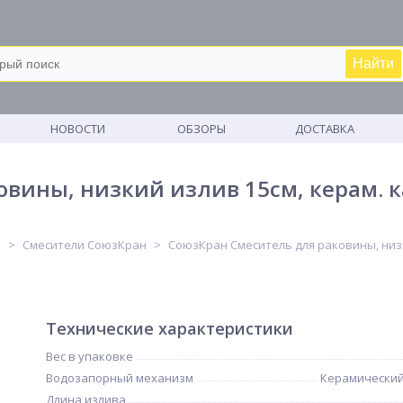
Найти
М
НОВОСТИ
ОБЗОРЫ
ДОСТАВКА
вины, низкий излив 15см, керам. к
и
Смесители СоюзКран
СоюзКран Смеситель для раковины, низки
Технические характеристики
Вес в упаковке
Водозапорный механизм
Керамический
Длина излива