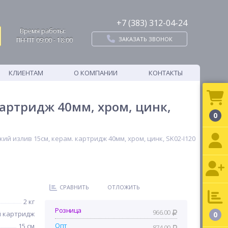
+7 (383) 312-04-24
Время работы:
ЗАКАЗАТЬ ЗВОНОК
ПН-ПТ 09:00 - 18:00
КЛИЕНТАМ
О КОМПАНИИ
КОНТАКТЫ
артридж 40мм, хром, цинк,
0
й излив 15см, керам. картридж 40мм, хром, цинк, SK02-I120
СРАВНИТЬ
ОТЛОЖИТЬ
2 кг
Розница
966.00
 картридж
0
Опт
15 см
874.00