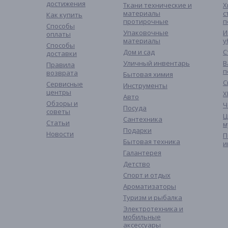
достижения
Ткани технические и
Х
материалы
с
Как купить
протирочные
п
Способы
Упаковочные
И
оплаты
материалы
у
Способы
Дом и сад
С
доставки
Уличный инвентарь
В
Правила
п
возврата
Бытовая химия
С
Сервисные
Инструменты
центры
Х
Авто
Обзоры и
Ч
Посуда
советы
Ц
Сантехника
Статьи
м
Подарки
Новости
П
Бытовая техника
и
Галантерея
Детство
Спорт и отдых
Ароматизаторы
Туризм и рыбалка
Электротехника и
мобильные
аксессуары