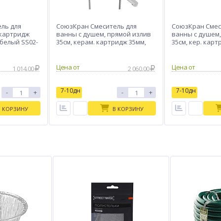
ль для
СоюзКран Смеситель для
СоюзКран Смес
 картридж
ванны с душем, прямой излив
ванны с душем,
 белый SS02-
35см, керам. картридж 35мм,
35см, кер. карт
хром, цинк, SK08-P109
хром, цинк, SK0
Цена от
Цена от
1 014.00
2 060.00
7-10дн
7-10дн
-
+
-
+
В КОРЗИНУ
В КОРЗИНУ