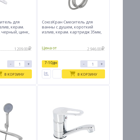
итель для
СоюзКран Смеситель для
злив, керам.
ванны с душем, короткий
 черный, цинк,
излив, керам. картридж 35мм,
нерж. сталь, SS09-M118
Цена от
1 209.00
2 946.00
7-10дн
-
+
-
+
В КОРЗИНУ
В КОРЗИНУ