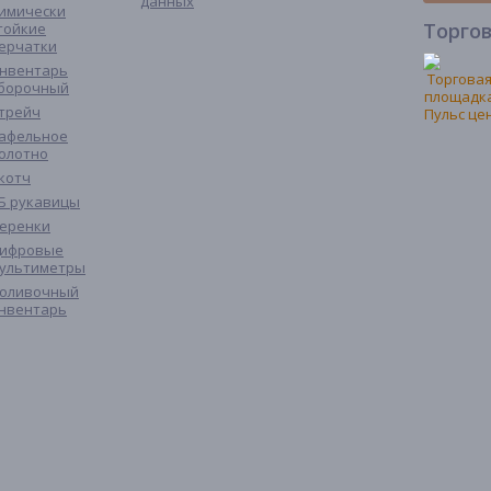
данных
имически
Торго
тойкие
ерчатки
нвентарь
борочный
трейч
афельное
олотно
котч
Б рукавицы
еренки
ифровые
ультиметры
оливочный
нвентарь