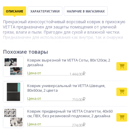
ОПИСАНИЕ
ХАРАКТЕРИСТИКИ
НАЛИЧИЕ В МАГАЗИНАХ
Прекрасный износоустойчивый ворсовый коврик в прихожую
VETTA предназначен для защиты помещения от уличной
грязи, влаги и пыли. Пригоден для сухой и влажной чистки.
Предназначен для использования как внутри, так и снаружи
помещений. Изготовлен из безопасных материалов.
Нескользящая основа не дает влаге проникнуть на пол,
Похожие товары
предотвращает скольжение. Ворсовое покрытие удерживает
влагу и грязь. Ворс изготовлен из 100% полиэстера.
Коврик вырезной тм VETTA Соты, 80х120см, 2
Основание - резина. Коврик выполнен в 4-х цветах.
дизайна
Коврик
Цена от
1 444.00
Тип товара
придверный
Бренд
Vetta
Коврик универсальный тм VETTA Швеция,
80х60см, 2 цвета
Цена от
710.00
Коврик придверный тм VETTA Спагетти, 40х60
см, ПВХ, без резиновой подложки, 2 дизайна
Цена от
274.00