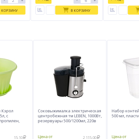
-
+
-
+
В КОРЗИНУ
В КОРЗИНУ
 Кэрол
Соковыжималка электрическая
Набор контей
5л, с
центробежная тм LEBEN, 1000Вт,
500 мл, пласт
пропилен,
резервуары 500/1200мл, 220в
15.10
2 115.00