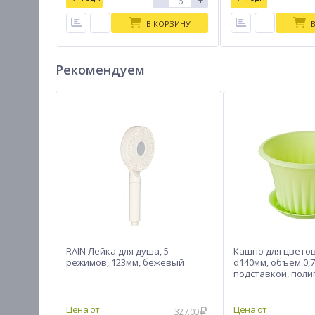
-
+
В КОРЗИНУ
Рекомендуем
RAIN Лейка для душа, 5
Кашпо для цветов
режимов, 123мм, бежевый
d140мм, объем 0,7
подставкой, поли
мята М 3154
327.00