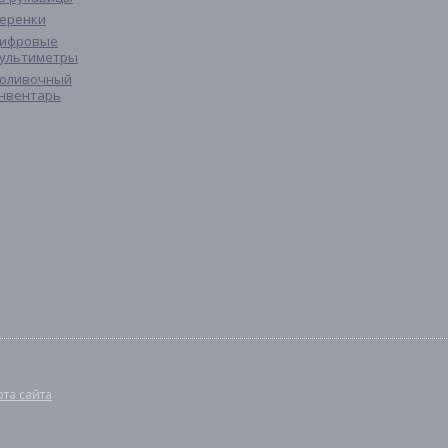
еренки
ифровые
ультиметры
оливочный
нвентарь
рта сайта