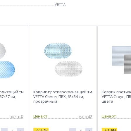
VETTA
ользящий тм
Коврик противоскользящий тм
Коврик против
67x37 см,
VETTA Симпл, ПВХ, 63x34 см,
VETTA Стоун, ПВ
прозрачный
цвета
Цена от
Цена от
347.00
158.00
7-10дн
7-10дн