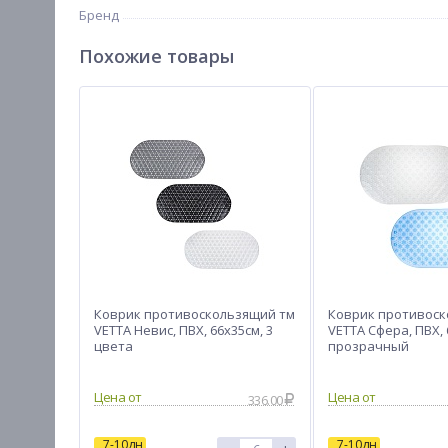
Бренд
Похожие товары
Коврик противоскользящий тм
Коврик противоск
VETTA Невис, ПВХ, 66x35см, 3
VETTA Сфера, ПВХ, 
цвета
прозрачный
Цена от
Цена от
336.00
7-10дн
7-10дн