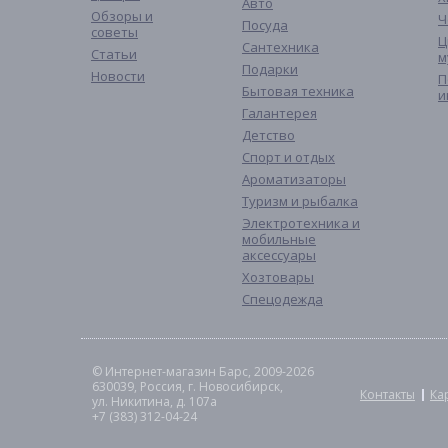
Авто
Обзоры и
Ч
Посуда
советы
Ц
Сантехника
Статьи
м
Подарки
Новости
П
Бытовая техника
и
Галантерея
Детство
Спорт и отдых
Ароматизаторы
Туризм и рыбалка
Электротехника и
мобильные
аксессуары
Хозтовары
Спецодежда
© Интернет-магазин Барс, 2009-2026
630039, Россия, г. Новосибирск,
Контакты
Ка
ул. Никитина, д. 107а
+7 (383) 312-04-24