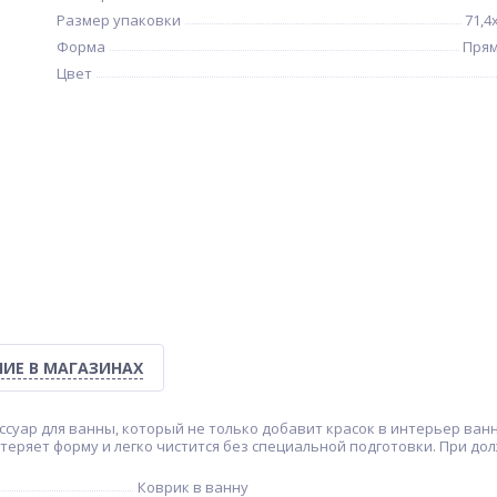
Размер упаковки
71,4
Форма
Прям
Цвет
ИЕ В МАГАЗИНАХ
ссуар для ванны, который не только добавит красок в интерьер ван
е теряет форму и легко чистится без специальной подготовки. При д
Коврик в ванну