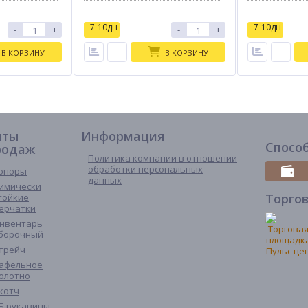
7-10дн
7-10дн
-
+
-
+
В КОРЗИНУ
В КОРЗИНУ
иты
Информация
Спосо
родаж
Политика компании в отношении
обработки персональных
опоры
данных
имически
Торго
тойкие
ерчатки
нвентарь
борочный
трейч
афельное
олотно
котч
Б рукавицы