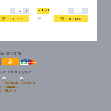
7-10дн
7-10дн
-
+
-
+
В КОРЗИНУ
В КОРЗИНУ
бы оплаты
вые площадки