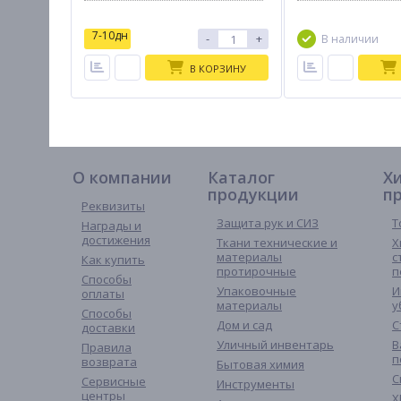
7-10дн
-
+
В наличии
В КОРЗИНУ
О компании
Каталог
Х
продукции
п
Реквизиты
Защита рук и СИЗ
Т
Награды и
достижения
Ткани технические и
Х
материалы
с
Как купить
протирочные
п
Способы
Упаковочные
И
оплаты
материалы
у
Способы
Дом и сад
С
доставки
Уличный инвентарь
В
Правила
п
возврата
Бытовая химия
С
Сервисные
Инструменты
центры
Х