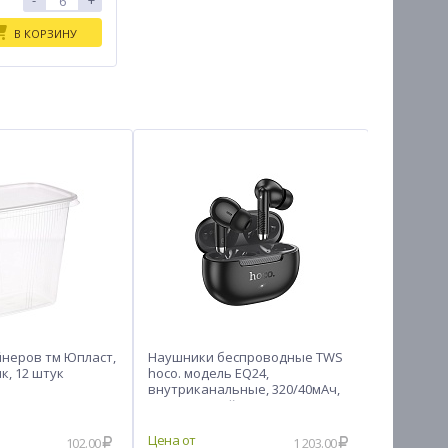
-
+
В КОРЗИНУ
неров тм Юпласт,
Наушники беспроводные TWS
Сумка хо
ик, 12 штук
hoco. модель EQ24,
60х40х22с
внутриканальные, 320/40мАч,
оксфорд 2
BT5.4, чёрный
102.00
1 203.00