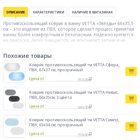
ОПИСАНИЕ
ХАРАКТЕРИСТИКИ
НАЛИЧИЕ В МАГАЗИНАХ
Противоскользящий коврик в ванну VETTA «Звёзды» 66х35,5
см – это изделие из ПВХ, которое сделает процесс принятия
ванны более комфортным и безопасным. Надежно крепится
на присоски, легко очищается, не впитывает запахи и не
выделяет вредных веществ при взаимодействии с горячей
водой. Устойчив к деформации, практичный и долговечный.
Похожие товары
Не требует много места для хранения.
Тип товара
Коврик в ванну
Коврик противоскользящий тм VETTA Сфера,
ПВХ, 67x37 см, прозрачный
Бренд
VETTA
Цена от
350.00
Коврик противоскользящий тм VETTA Невис,
ПВХ, 66x35см, 3 цвета
Цена от
340.00
Коврик противоскользящий тм VETTA Симпл,
ПВХ, 63x34 см, прозрачный
Цена от
159.00