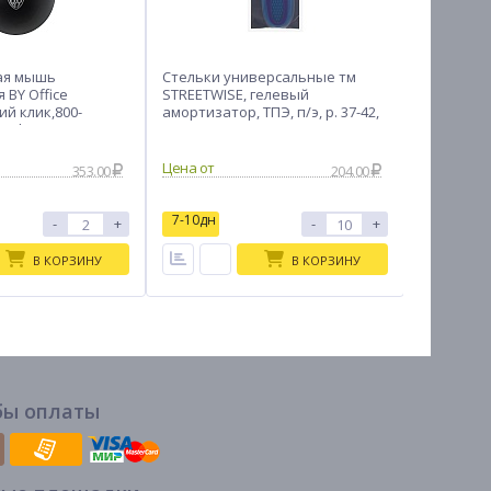
ая мышь
Стельки универсальные тм
Набор мя
 BY Office
STREETWISE, гелевый
VETTA, п
ий клик,800-
амортизатор, ТПЭ, п/э, р. 37-42,
d5см, 6 ш
Touch,2xAАA,черны
27,5х9 см, синие
353.00
204.00
7-10дн
7-10дн
-
+
-
+
В КОРЗИНУ
В КОРЗИНУ
бы оплаты