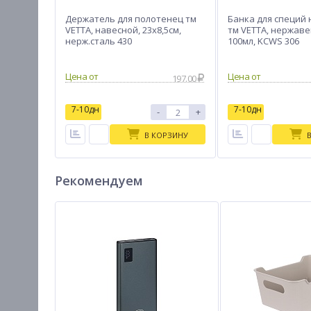
Держатель для полотенец тм
Банка для специй 
VETTA, навесной, 23x8,5см,
тм VETTA, нержав
нерж.сталь 430
100мл, KCWS 306
Цена от
Цена от
197.00
7-10дн
7-10дн
-
+
В КОРЗИНУ
Рекомендуем