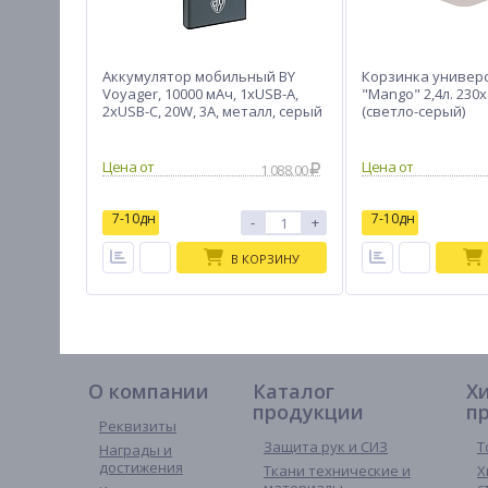
Аккумулятор мобильный BY
Корзинка универ
Voyager, 10000 мАч, 1xUSB-A,
"Mango" 2,4л. 230
2xUSB-C, 20W, 3A, металл, серый
(светло-серый)
1 088.00
7-10дн
7-10дн
-
+
В КОРЗИНУ
О компании
Каталог
Х
продукции
п
Реквизиты
Защита рук и СИЗ
Т
Награды и
достижения
Ткани технические и
Х