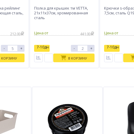
на рейлинг
Полка для крышек тм VETTA,
Крючки s-образ
еющая сталь,
21x11x37см, хромированная
7,5см, сталь Q1
сталь
Цена от
Цена от
212.00
441.00
7-10дн
7-10дн
-
+
-
+
В КОРЗИНУ
В КОРЗИНУ