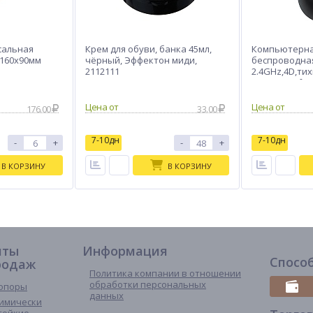
сальная
Крем для обуви, банка 45мл,
Компьютерн
х160х90мм
чёрный, Эффектон миди,
беспроводная
2112111
2.4GHz,4D,тих
1600DPI,Soft
й
176.00
33.00
7-10дн
7-10дн
-
+
-
+
В КОРЗИНУ
В КОРЗИНУ
иты
Информация
Спосо
родаж
Политика компании в отношении
обработки персональных
опоры
данных
имически