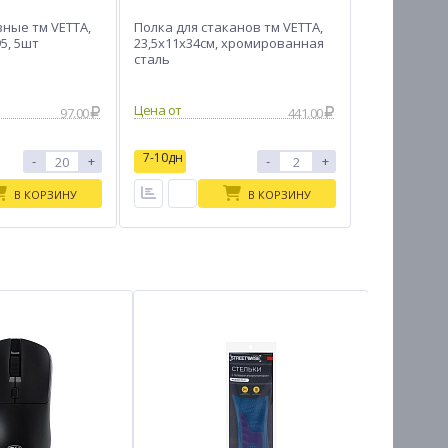
ные тм VETTA,
Полка для стаканов тм VETTA,
95, 5шт
23,5x11x34cм, хромированная
сталь
Цена от
97.00
441.00
7-10дн
-
+
-
+
В КОРЗИНУ
В КОРЗИНУ