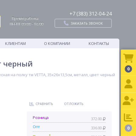
+7 (383) 312-04-24
Время работы:
ЗАКАЗАТЬ ЗВОНОК
ПН-ПТ 09:00 - 18:00
КЛИЕНТАМ
О КОМПАНИИ
КОНТАКТЫ
ет черный
0
ная на полку тм VETTA, 35х26х13,5см, металл, цвет черный
СРАВНИТЬ
ОТЛОЖИТЬ
Розница
372.00
Опт
336.00
0
*