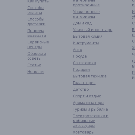
материалы
с
Как купить
протирочные
п
Способы
Упаковочные
И
оплаты
материалы
у
Способы
Дом и сад
С
доставки
Уличный инвентарь
В
Правила
п
возврата
Бытовая химия
С
Сервисные
Инструменты
центры
Х
Авто
Обзоры и
Ч
Посуда
советы
Ц
Сантехника
Статьи
м
Подарки
Новости
П
Бытовая техника
и
Галантерея
Детство
Спорт и отдых
Ароматизаторы
Туризм и рыбалка
Электротехника и
мобильные
аксессуары
Хозтовары