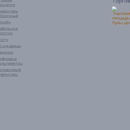
Торго
тойкие
ерчатки
нвентарь
борочный
трейч
афельное
олотно
котч
Б рукавицы
еренки
ифровые
ультиметры
оливочный
нвентарь