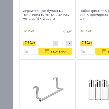
Держатель для бумажных
Набор крючков S-
полотенец тм VETTA, 29х4х9см,
VETTA, хромирован
металл, ПВХ, 2 цвета
шт
Цена от
Цена от
99.00
7-10дн
7-10дн
-
+
В КОРЗИНУ