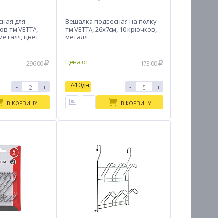
сная для
Вешалка подвесная на полку
в тм VETTA,
тм VETTA, 26х7см, 10 крючков,
 металл, цвет
металл
Цена от
296.00
173.00
7-10дн
-
+
-
+
В КОРЗИНУ
В КОРЗИНУ