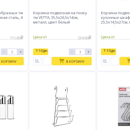
образных тм
Корзина подвесная на полку
Корзина подве
ная сталь, 4
тм VETTA, 35,5х26,5х14см,
кухонных шкафо
металл, цвет белый
25,5х14,5х27см,
черный
Цена от
Цена от
111.00
234.00
7-10дн
7-10дн
-
+
-
+
В КОРЗИНУ
В КОРЗИНУ