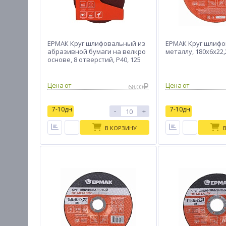
ЕРМАК Круг шлифовальный из
ЕРМАК Круг шлифо
абразивной бумаги на велкро
металлу, 180х6х22
основе, 8 отверстий, P40, 125
мм, 5шт.
Цена от
Цена от
68.00
7-10дн
7-10дн
-
+
В КОРЗИНУ