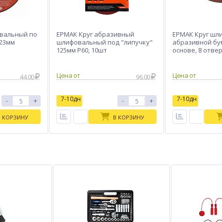
вальный по
ЕРМАК Круг абразивный
ЕРМАК Круг шл
,23мм
шлифовальный под "липучку"
абразивной бу
125мм Р60, 10шт
основе, 8 отвер
мм, 5шт.
Цена от
Цена от
44.00
96.00
7-10дн
7-10дн
-
+
-
+
В КОРЗИНУ
В КОРЗИНУ