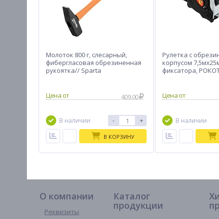
Молоток 800 г, слесарный,
Рулетка с обрез
фибергласовая обрезиненная
корпусом 7,5мх25м
рукоятка// Sparta
фиксатора, РОКО
409.00
-
+
В наличии
В наличии
В КОРЗИНУ
О компании
Каталог
Х
продукции
п
Реквизиты