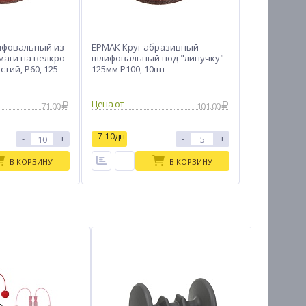
ифовальный из
ЕРМАК Круг абразивный
маги на велкро
шлифовальный под "липучку"
стий, P60, 125
125мм Р100, 10шт
Цена от
71.00
101.00
7-10дн
-
+
-
+
В КОРЗИНУ
В КОРЗИНУ