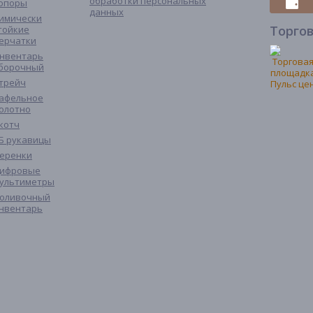
обработки персональных
опоры
данных
имически
Торго
тойкие
ерчатки
нвентарь
борочный
трейч
афельное
олотно
котч
Б рукавицы
еренки
ифровые
ультиметры
оливочный
нвентарь