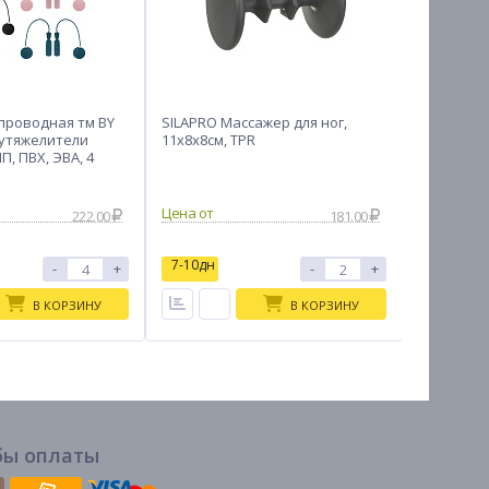
проводная тм BY
SILAPRO Массажер для ног,
РОКОТ Н
 утяжелители
11х8х8см, TPR
инструме
ПП, ПВХ, ЭВА, 4
222.00
181.00
7-10дн
7-10дн
-
+
-
+
В КОРЗИНУ
В КОРЗИНУ
бы оплаты