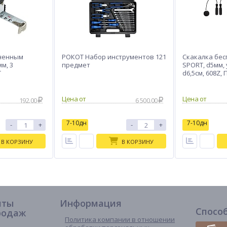
иненным
РОКОТ Набор инструментов 121
Скакалка бес
м, 3
предмет
SPORT, d5мм,
Т
d6,5см, 608Z, 
цвета
192.00
6 500.00
7-10дн
7-10дн
-
+
-
+
В КОРЗИНУ
В КОРЗИНУ
иты
Информация
Спосо
родаж
Политика компании в отношении