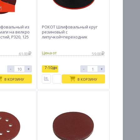
ифовальный из
РОКОТ Шлифовальный круг
маги на велкро
резиновый с
стий, P320, 125
липучкой+переходник
толщина 3мм, 125 мм
Цена от
61.00
59.00
7-10дн
-
+
-
+
В КОРЗИНУ
В КОРЗИНУ