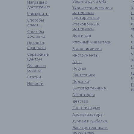
Защита рук и СИЗ
Т
Награды и
достижения
Ткани технические и
Х
материалы
с
Как купить
протирочные
п
Способы
Упаковочные
И
оплаты
материалы
у
Способы
Дом и сад
С
доставки
Уличный инвентарь
В
Правила
п
возврата
Бытовая химия
С
Сервисные
Инструменты
центры
Х
Авто
Обзоры и
Ч
Посуда
советы
Ц
Сантехника
Статьи
м
Подарки
Новости
П
Бытовая техника
и
Галантерея
Детство
Спорт и отдых
Ароматизаторы
Туризм и рыбалка
Электротехника и
мобильные