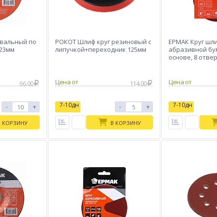
вальный по
РОКОТ Шлиф круг резиновый с
ЕРМАК Круг шл
,23мм
липучкой+переходник 125мм
абразивной бу
основе, 8 отвер
мм, 5шт.
Цена от
Цена от
66.00
114.00
7-10дн
7-10дн
-
+
-
+
В КОРЗИНУ
В КОРЗИНУ