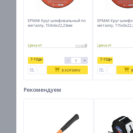
ЕРМАК Круг шлифовальный по
ЕРМАК Круг шлифо
металлу, 150х6х22,23мм
металлу, 115х6х22
Цена от
Цена от
50.00
7-10дн
7-10дн
-
+
В КОРЗИНУ
Рекомендуем