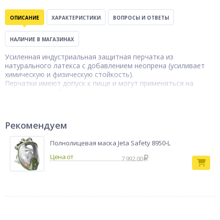
ОПИСАНИЕ
ХАРАКТЕРИСТИКИ
ВОПРОСЫ И ОТВЕТЫ
НАЛИЧИЕ В МАГАЗИНАХ
Усиленная индустриальная защитная перчатка из
натурального латекса с добавлением неопрена (усиливает
химическую и физическую стойкость).
Перчатки имеют допуск к пище и могут применяться на
предприятиях общественного питания.
Длина : 320 мм.
Сертифицированная защита:
Рекомендуем
От кислот (80%), щелочей (50%), сырой нефти и
нефтепродуктов (Нс, Нм, Нт, Нл)
Полнолицевая маска Jeta Safety 8950-L
7 992.00