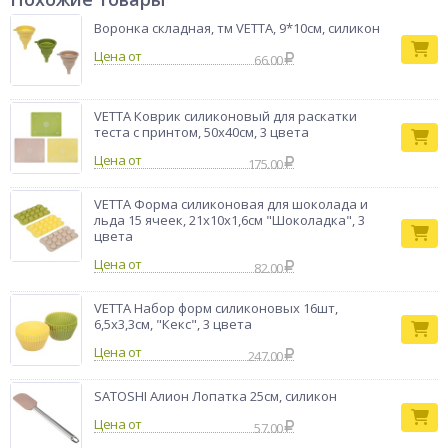
готовые кондитерские изделия легко извлекаются без
нарушения их целостности. Изделия легко моются и
Воронка складная, тм VETTA, 9*10см, силикон
предназначены для многоразового использования.
Цена от
66.00
Форма для
Тип товара
выпечки
VETTA Коврик силиконовый для раскатки
теста с принтом, 50х40см, 3 цвета
Цена от
175.00
VETTA Форма силиконовая для шоколада и
льда 15 ячеек, 21x10x1,6см "Шоколадка", 3
цвета
Цена от
82.00
VETTA Набор форм силиконовых 16шт,
6,5x3,3см, "Кекс", 3 цвета
Цена от
247.00
SATOSHI Алион Лопатка 25см, силикон
Цена от
57.00