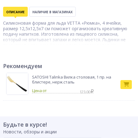
ОПИСАНИЕ
НАЛИЧИЕ В МАГАЗИНАХ
Силиконовая форма для льда VETTA «Рюмка», 4 ячейки,
размер 12,5х12,5х7 см поможет организовать креативную
подачу напитков. Изготовлена из пищевого силикона,
который не впитывает запахи и легко моется. Льдинки не
прилипают к стенкам формы и легко извлекаются. Не
занимает много места в морозильной камере. Может также
использоваться для приготовления фигурного шоколада и
мармелада. 3 цвета в ассортименте.
Рекомендуем
Бренд
VETTA
SATOSHI Talinka Вилка столовая, 1 пр. на
блистере, нерж.сталь
123.00
Будьте в курсе!
Новости, обзоры и акции