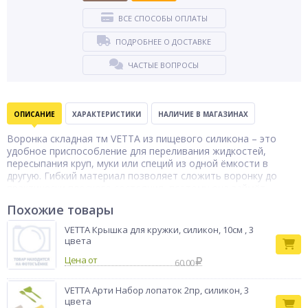
ВСЕ СПОСОБЫ ОПЛАТЫ
ПОДРОБНЕЕ О ДОСТАВКЕ
ЧАСТЫЕ ВОПРОСЫ
ОПИСАНИЕ
ХАРАКТЕРИСТИКИ
НАЛИЧИЕ В МАГАЗИНАХ
Воронка складная тм VETTA из пищевого силикона – это
удобное приспособление для переливания жидкостей,
пересыпания круп, муки или специй из одной ёмкости в
другую. Гибкий материал позволяет сложить воронку до
практически плоского состояния, поэтому она займёт
минимум места в кухонном ящике или на полке. Силикон не
Похожие товары
впитывает запахи, легко моется, а также не боится контакта
с горячим. В ассортименте представлено 3 цвета.
VETTA Крышка для кружки, силикон, 10см , 3
Тип товара
цвета
Воронка
Бренд
VETTA
Цена от
60.00
VETTA Арти Набор лопаток 2пр, силикон, 3
цвета