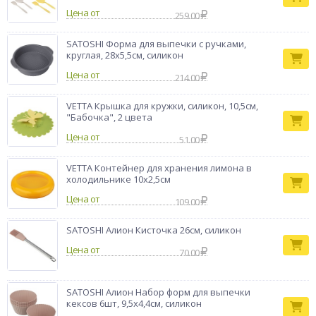
Цена от
259.00
SATOSHI Форма для выпечки с ручками,
круглая, 28х5,5см, силикон
Цена от
214.00
VETTA Крышка для кружки, силикон, 10,5см,
"Бабочка", 2 цвета
Цена от
51.00
VETTA Контейнер для хранения лимона в
холодильнике 10x2,5см
Цена от
109.00
SATOSHI Алион Кисточка 26см, силикон
Цена от
70.00
SATOSHI Алион Набор форм для выпечки
кексов 6шт, 9,5x4,4см, силикон