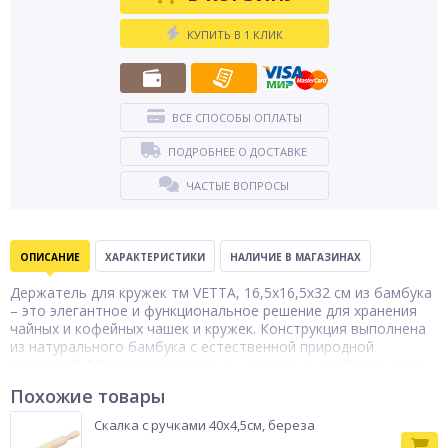
КУПИТЬ В 1 КЛИК
ВСЕ СПОСОБЫ ОПЛАТЫ
ПОДРОБНЕЕ О ДОСТАВКЕ
ЧАСТЫЕ ВОПРОСЫ
ОПИСАНИЕ
ХАРАКТЕРИСТИКИ
НАЛИЧИЕ В МАГАЗИНАХ
Держатель для кружек тм VETTA, 16,5x16,5x32 см из бамбука
– это элегантное и функциональное решение для хранения
чайных и кофейных чашек и кружек. Конструкция выполнена
из натурального бамбука с естественной природной
текстурой. Материал экологичен, прочен и устойчив к влаге.
Держатель вмещает до 6 кружек. Компактный размер
Похожие товары
позволяет разместить его на столешнице, открытой полке
или барной стойке, экономя место в кухонных шкафах.
Скалка с ручками 40x4,5см, береза
Устойчивое основание и продуманная геометрия