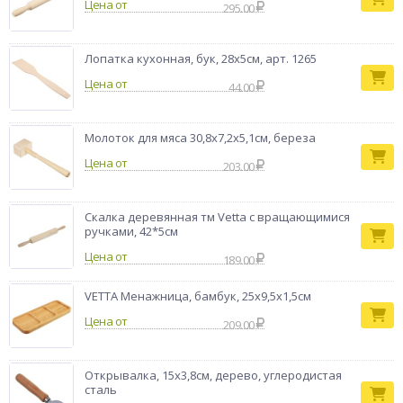
Цена от
обеспечивают надёжность конструкции. Модель станет
295.00
стильным акцентом в интерьере кухни или гостиной.
Бренд
VETTA
Лопатка кухонная, бук, 28x5cм, арт. 1265
Цена от
44.00
Молоток для мяса 30,8х7,2х5,1см, береза
Цена от
203.00
Скалка деревянная тм Vetta c вращающимися
ручками, 42*5см
Цена от
189.00
VETTA Менажница, бамбук, 25x9,5x1,5см
Цена от
209.00
Открывалка, 15x3,8см, дерево, углеродистая
сталь