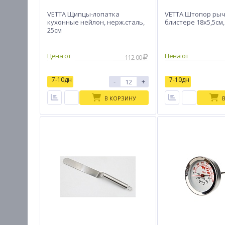
VETTA Щипцы-лопатка
VETTA Штопор ры
кухонные нейлон, нерж.сталь,
блистере 18х5,5см
25см
Цена от
Цена от
112.00
7-10дн
7-10дн
-
+
В КОРЗИНУ