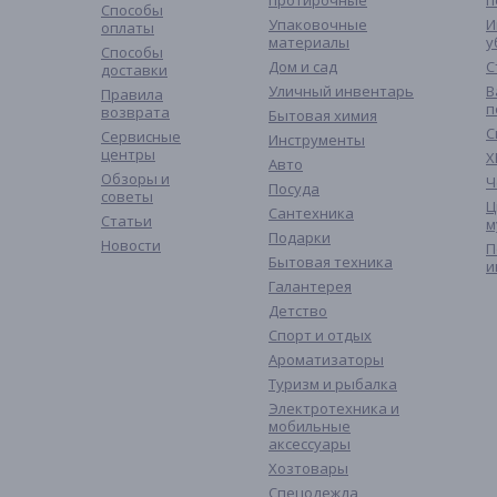
протирочные
п
Способы
Упаковочные
И
оплаты
материалы
у
Способы
Дом и сад
С
доставки
Уличный инвентарь
В
Правила
п
возврата
Бытовая химия
С
Сервисные
Инструменты
центры
Х
Авто
Обзоры и
Ч
Посуда
советы
Ц
Сантехника
Статьи
м
Подарки
Новости
П
Бытовая техника
и
Галантерея
Детство
Спорт и отдых
Ароматизаторы
Туризм и рыбалка
Электротехника и
мобильные
аксессуары
Хозтовары
Спецодежда