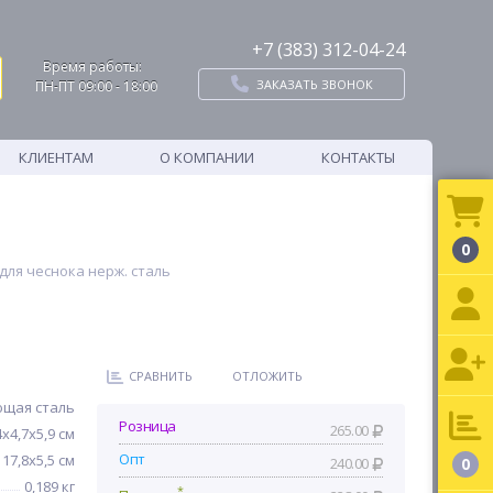
+7 (383) 312-04-24
Время работы:
ЗАКАЗАТЬ ЗВОНОК
ПН-ПТ 09:00 - 18:00
КЛИЕНТАМ
О КОМПАНИИ
КОНТАКТЫ
0
для чеснока нерж. сталь
СРАВНИТЬ
ОТЛОЖИТЬ
щая сталь
Розница
265.00
4х4,7х5,9 см
Опт
17,8х5,5 см
240.00
0
0,189 кг
*