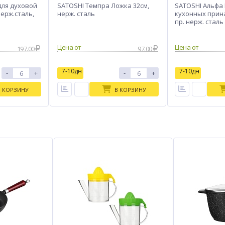
для духовой
SATOSHI Темпра Ложка 32см,
SATOSHI Альфа
нерж.сталь,
нерж. сталь
кухонных прин
пр. нерж. сталь
Цена от
Цена от
197.00
97.00
7-10дн
7-10дн
-
+
-
+
В КОРЗИНУ
В КОРЗИНУ