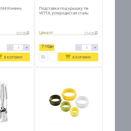
SHI Конвен,
Подставка под крышку тм
VETTA, углеродистая сталь
Цена от
123.00
214.00
7-10дн
-
+
-
+
В КОРЗИНУ
В КОРЗИНУ