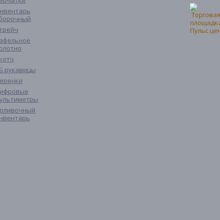
ерчатки
нвентарь
борочный
трейч
афельное
олотно
котч
Б рукавицы
еренки
ифровые
ультиметры
оливочный
нвентарь