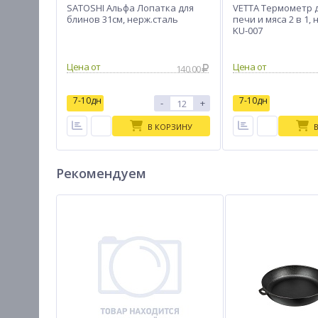
SATOSHI Альфа Лопатка для
VETTA Термометр 
блинов 31см, нерж.сталь
печи и мяса 2 в 1, 
KU-007
Цена от
Цена от
140.00
7-10дн
7-10дн
-
+
В КОРЗИНУ
Рекомендуем