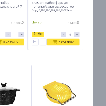
 Набор
SATOSHI Набор форм для
адлежностей 7
печенья/салатов/десертов
5пр, 4,8-5,8-6,8-7,8-8,8х3,5см,
пластик
Цена от
1 310.00
114.00
7-10дн
-
+
-
+
В КОРЗИНУ
В КОРЗИНУ