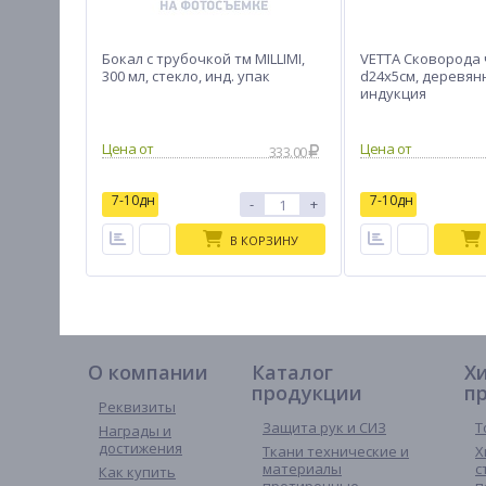
Бокал с трубочкой тм MILLIMI,
VETTA Сковорода 
300 мл, стекло, инд. упак
d24х5см, деревян
индукция
333.00
7-10дн
7-10дн
-
+
В КОРЗИНУ
О компании
Каталог
Х
продукции
п
Реквизиты
Защита рук и СИЗ
Т
Награды и
достижения
Ткани технические и
Х
материалы
с
Как купить