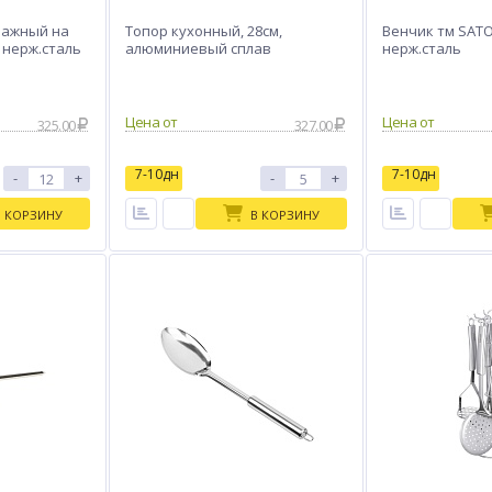
чажный на
Топор кухонный, 28см,
Венчик тм SATO
, нерж.сталь
алюминиевый сплав
нерж.сталь
Цена от
Цена от
325.00
327.00
7-10дн
7-10дн
-
+
-
+
В КОРЗИНУ
В КОРЗИНУ