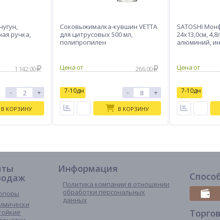
чугун,
Соковыжималка-кувшин VETTA
SATOSHI Мон
ная ручка,
для цитрусовых 500 мл,
24х13,0см, 4,8
полипропилен
алюминий, и
1 142.00
266.00
7-10дн
7-10дн
-
+
-
+
В КОРЗИНУ
В КОРЗИНУ
иты
Информация
Спосо
родаж
Политика компании в отношении
обработки персональных
опоры
данных
имически
Торго
тойкие