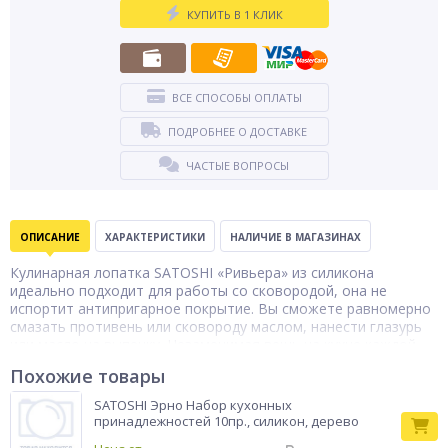
КУПИТЬ В 1 КЛИК
ВСЕ СПОСОБЫ ОПЛАТЫ
ПОДРОБНЕЕ О ДОСТАВКЕ
ЧАСТЫЕ ВОПРОСЫ
ОПИСАНИЕ
ХАРАКТЕРИСТИКИ
НАЛИЧИЕ В МАГАЗИНАХ
Кулинарная лопатка SATOSHI «Ривьера» из силикона
идеально подходит для работы со сковородой, она не
испортит антипригарное покрытие. Вы сможете равномерно
смазать противень или сковороду маслом, нанести глазурь
или масло на выпечку. Незаменимая вещь на кухне каждой
хозяйки! Термостойкий силикон не боится температурного
Похожие товары
шока и не впитывает запахи, и его легко мыть вручную или в
посудомоечной машине. Эргономичная ручка лопатки
SATOSHI Эрно Набор кухонных
обеспечит удобный хват, предотвращая выскальзывание из
принадлежностей 10пр., силикон, дерево
рук.