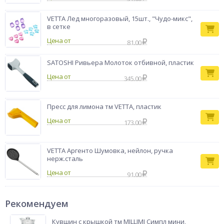
VETTA Лед многоразовый, 15шт., "Чудо-микс",
в сетке
Цена от
81.00
SATOSHI Ривьера Молоток отбивной, пластик
Цена от
345.00
Пресс для лимона тм VETTA, пластик
Цена от
173.00
VETTA Аргенто Шумовка, нейлон, ручка
нерж.сталь
Цена от
91.00
Рекомендуем
Кувшин с крышкой тм MILLIMI Симпл мини,