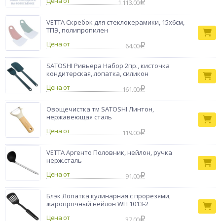
Цена от
1 113.00
Тип товара
Лопатка
Бренд
SATOSHI
VETTA Скребок для стеклокерамики, 15х6см,
ТПЭ, полипропилен
Цена от
64.00
SATOSHI Ривьера Набор 2пр., кисточка
кондитерская, лопатка, силикон
Цена от
161.00
Овощечистка тм SATOSHI Линтон,
нержавеющая сталь
Цена от
119.00
VETTA Аргенто Половник, нейлон, ручка
нерж.сталь
Цена от
91.00
Блэк Лопатка кулинарная с прорезями,
жаропрочный нейлон WH 1013-2
Цена от
37.00