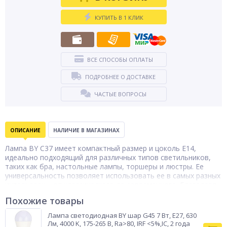
КУПИТЬ В 1 КЛИК
ВСЕ СПОСОБЫ ОПЛАТЫ
ПОДРОБНЕЕ О ДОСТАВКЕ
ЧАСТЫЕ ВОПРОСЫ
ОПИСАНИЕ
НАЛИЧИЕ В МАГАЗИНАХ
Лампа BY С37 имеет компактный размер и цоколь E14,
идеально подходящий для различных типов светильников,
таких как бра, настольные лампы, торшеры и люстры. Ее
универсальность позволяет использовать ее в самых разных
интерьерах – от классического до современного. Благодаря
энергоэффективности, лампа BY С37 поможет вам снизить
Похожие товары
расходы на электроэнергию, не жертвуя качеством
освещения. Забудьте о частой замене ламп! Светодиодная
Лампа светодиодная BY шар G45 7 Вт, E27, 630
технология BY гарантирует длительный срок службы,
Лм, 4000 K, 175-265 В, Ra>80, IRF <5%,IC, 2 года