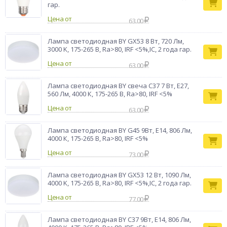
позволяя вам наслаждаться мягким и теплым светом в
гар.
течение многих лет. Лампа работает от стандартного
Цена от
63.00
напряжения 175-265 В, что делает ее совместимой с
большинством электрических сетей.
Лампа светодиодная BY GX53 8 Вт, 720 Лм,
Лампа
3000 K, 175-265 В, Ra>80, IRF <5%,IC, 2 года гар.
Тип товара
светодиодная
Бренд
BY
Цена от
63.00
Лампа светодиодная BY свеча С37 7 Вт, Е27,
560 Лм, 4000 К, 175-265 В, Ra>80, IRF <5%
Цена от
63.00
Лампа светодиодная BY G45 9Вт, Е14, 806 Лм,
4000 К, 175-265 В, Ra>80, IRF <5%
Цена от
73.00
Лампа светодиодная BY GX53 12 Вт, 1090 Лм,
4000 K, 175-265 В, Ra>80, IRF <5%,IC, 2 года гар.
Цена от
77.00
Лампа светодиодная BY C37 9Вт, Е14, 806 Лм,