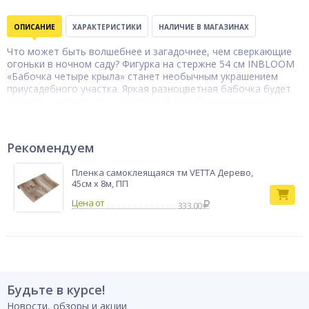
ОПИСАНИЕ
ХАРАКТЕРИСТИКИ
НАЛИЧИЕ В МАГАЗИНАХ
Что может быть волшебнее и загадочнее, чем сверкающие
огоньки в ночном саду? Фигурка на стержне 54 см INBLOOM
«Бабочка четыре крыла» станет необычным украшением
приусадебного участка. Яркая разноцветная бабочка будет
красиво смотреться на цветочной клумбе как днем, так и
ночью. У основания фигурки имеется рычажок включения-
выключения подсветки. Элемент питания – LR44х3. 6 цветов
в ассортименте.
Рекомендуем
Штекер
Тип товара
декоративный
Пленка самоклеящаяся тм VETTA Дерево,
Бренд
INBLOOM
45см x 8м, ПП
333.00
Будьте в курсе!
Новости, обзоры и акции