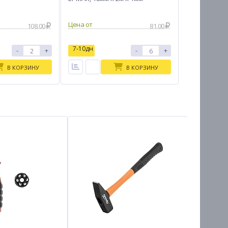
Цена от
108.00
81.00
7-10дн
-
+
-
+
В КОРЗИНУ
В КОРЗИНУ