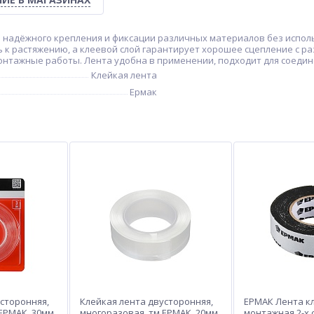
 надёжного крепления и фиксации различных материалов без исполь
к растяжению, а клеевой слой гарантирует хорошее сцепление с ра
онтажные работы. Лента удобна в применении, подходит для соедин
Клейкая лента
Ермак
сторонняя,
Клейкая лента двусторонняя,
ЕРМАК Лента к
ЕРМАК, 30мм
многоразовая, тм ЕРМАК, 20мм
монтажная 2-х 