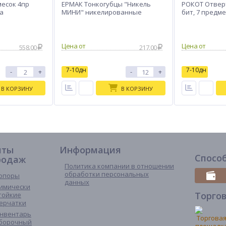
есок 4пр
ЕРМАК Тонкогубцы "Никель
РОКОТ Отвер
а
МИНИ" никелированные
бит, 7 предм
558.00
217.00
7-10дн
7-10дн
-
+
-
+
В КОРЗИНУ
В КОРЗИНУ
иты
Информация
Спосо
родаж
Политика компании в отношении
обработки персональных
опоры
данных
имически
Торго
тойкие
ерчатки
нвентарь
борочный