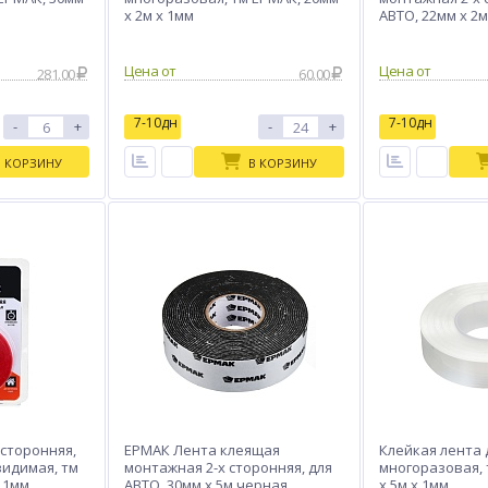
х 2м x 1мм
АВТО, 22мм x 2
Цена от
Цена от
281.00
60.00
7-10дн
7-10дн
-
+
-
+
В КОРЗИНУ
В КОРЗИНУ
сторонняя,
ЕРМАК Лента клеящая
Клейкая лента 
видимая, тм
монтажная 2-х сторонняя, для
многоразовая, 
x 1мм
АВТО, 30мм x 5м черная
х 5м x 1мм