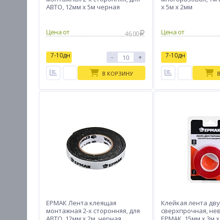
АВТО, 12мм x 5м черная
x 5м x 2мм
Цена от
Цена от
46.00
7-10дн
7-10дн
-
+
В КОРЗИНУ
ЕРМАК Лента клеящая
Клейкая лента дву
монтажная 2-х сторонняя, для
сверхпрочная, не
АВТО, 12мм x 2м, черная
ЕРМАК, 15мм x 3м 