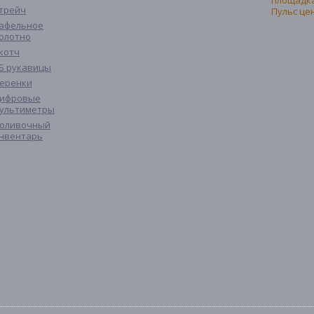
трейч
афельное
олотно
котч
Б рукавицы
еренки
ифровые
ультиметры
оливочный
нвентарь