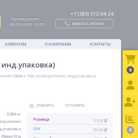
+7 (383) 312-04-24
Время работы:
ЗАКАЗАТЬ ЗВОНОК
ПН-ПТ 09:00 - 18:00
КЛИЕНТАМ
О КОМПАНИИ
КОНТАКТЫ
 инд.упаковка)
0
нняя 38мм х 10м, (полипропилен, инд.упаковка)
СРАВНИТЬ
ОТЛОЖИТЬ
0,084 кг
Розница
113.00
ипропилен
Опт
д.упаковка
102.00
0
38ммх10 м
*