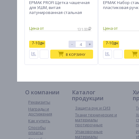
ЕРМАК PROFI Щетка чашечная
ЕРМАК Набор стам
для УШМ, витая
пластиковая ручк
латунированная стальная
проволока 0,3мм, 60ммхМ14
131.00
7-10дн
7-10дн
-
+
В КОРЗИНУ
О компании
Каталог
Х
продукции
п
Реквизиты
Защита рук и СИЗ
Т
Награды и
достижения
Ткани технические и
Х
материалы
с
Как купить
протирочные
п
Способы
Упаковочные
И
оплаты
материалы
у