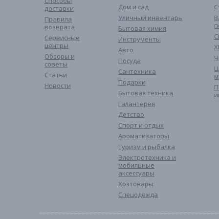
Способы
Дом и сад
С
доставки
Уличный инвентарь
В
Правила
п
возврата
Бытовая химия
С
Сервисные
Инструменты
центры
Х
Авто
Обзоры и
Ч
Посуда
советы
Ц
Сантехника
Статьи
м
Подарки
Новости
П
Бытовая техника
и
Галантерея
Детство
Спорт и отдых
Ароматизаторы
Туризм и рыбалка
Электротехника и
мобильные
аксессуары
Хозтовары
Спецодежда