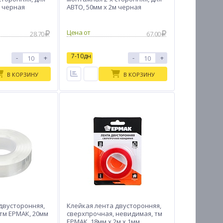
м черная
АВТО, 50мм x 2м черная
Цена от
28.70
67.00
7-10дн
-
+
-
+
В КОРЗИНУ
В КОРЗИНУ
двусторонняя,
Клейкая лента двусторонняя,
тм ЕРМАК, 20мм
сверхпрочная, невидимая, тм
ЕРМАК, 18мм x 2м x 1мм