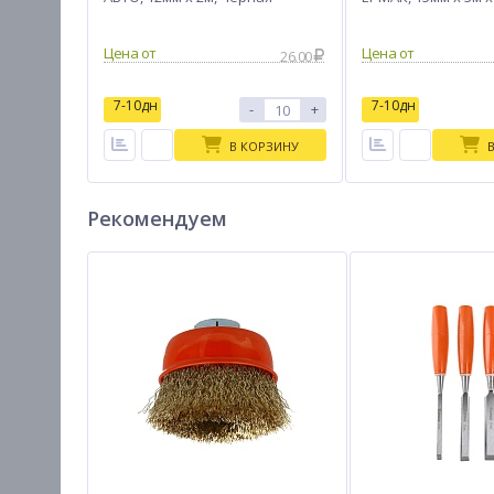
Цена от
Цена от
26.00
7-10дн
7-10дн
-
+
В КОРЗИНУ
Рекомендуем